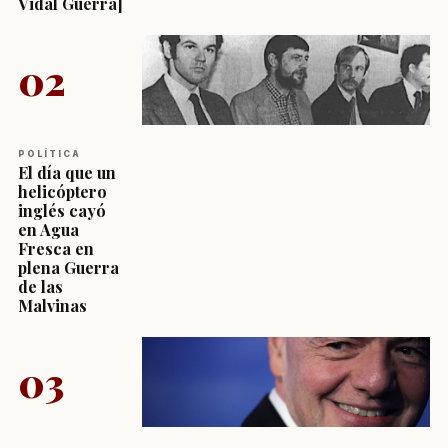
Vidal Guerra]
02
POLÍTICA
El día que un
helicóptero
inglés cayó
en Agua
Fresca en
plena Guerra
de las
Malvinas
03