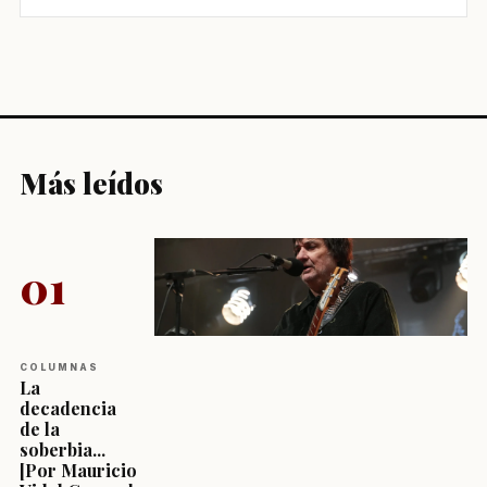
Más leídos
01
COLUMNAS
La
decadencia
de la
soberbia...
[Por Mauricio