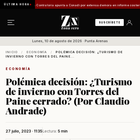
ÚLTIMA HORA
 Zona Franca
Contraloría apunta a Conadi por extensa demora en informe costero kawésqar
SUSCRÍBETE
Lunes, 10 de agosto de 2026 · Punta Arenas
INICIO
/
ECONOMÍA
/
POLÉMICA DECISIÓN: ¿TURISMO DE
INVIERNO CON TORRES DEL PAINE...
ECONOMÍA
Polémica decisión: ¿Turismo
de invierno con Torres del
Paine cerrado? (Por Claudio
Andrade)
27 julio, 2023 · 11:35
Lectura:
5 min