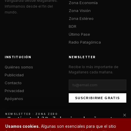
vanguardia desde Magallanes.
Zona Economía
Informamos desde el fin del
Zona Visión
mundo.
Zona Estéreo
BDR
Último Pase
Radio Patagónica
INSTITUCIÓN
NEWSLETTER
Quiénes somos
Recibe lo más importante de
Magallanes cada mañana.
Publicidad
Contacto
Privacidad
Apóyanos
SUSCRIBIRME GRATIS
×
NEWSLETTER · ZONA ZERO
¿Te está gustando? Recibe lo mejor cada mañana en tu
correo.
© 2026 Zona Zero Media. Todos los derechos reservados.
Usamos cookies.
Algunas son esenciales para que el sitio
¿Un café?