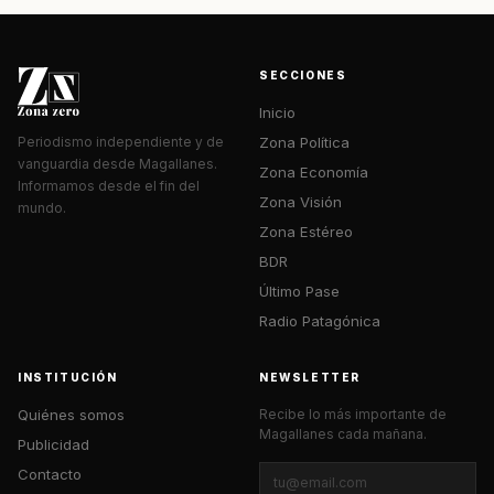
SECCIONES
Inicio
Zona Política
Periodismo independiente y de
vanguardia desde Magallanes.
Zona Economía
Informamos desde el fin del
Zona Visión
mundo.
Zona Estéreo
BDR
Último Pase
Radio Patagónica
INSTITUCIÓN
NEWSLETTER
Quiénes somos
Recibe lo más importante de
Magallanes cada mañana.
Publicidad
Contacto