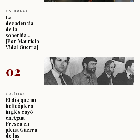
COLUMNAS
La
decadencia
de la
soberbia...
[Por Mauricio
Vidal Guerra]
02
POLÍTICA
El día que un
helicóptero
inglés cayó
en Agua
Fresca en
plena Guerra
de las