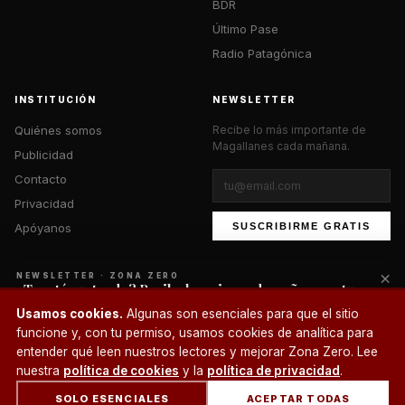
BDR
Último Pase
Radio Patagónica
INSTITUCIÓN
NEWSLETTER
Quiénes somos
Recibe lo más importante de
Magallanes cada mañana.
Publicidad
Contacto
Privacidad
Apóyanos
SUSCRIBIRME GRATIS
×
NEWSLETTER · ZONA ZERO
¿Te está gustando? Recibe lo mejor cada mañana en tu
correo.
© 2026 Zona Zero Media. Todos los derechos reservados.
Usamos cookies.
Algunas son esenciales para que el sitio
¿Un café?
funcione y, con tu permiso, usamos cookies de analítica para
SUSCRIBIRME
entender qué leen nuestros lectores y mejorar Zona Zero. Lee
nuestra
política de cookies
y la
política de privacidad
.
SOLO ESENCIALES
ACEPTAR TODAS