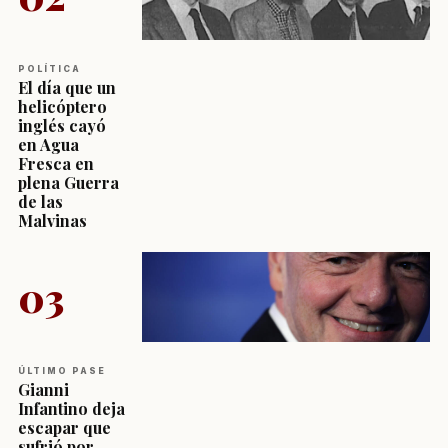
POLÍTICA
El día que un
helicóptero
inglés cayó
en Agua
Fresca en
plena Guerra
de las
Malvinas
03
ÚLTIMO PASE
Gianni
Infantino deja
escapar que
sufrió por