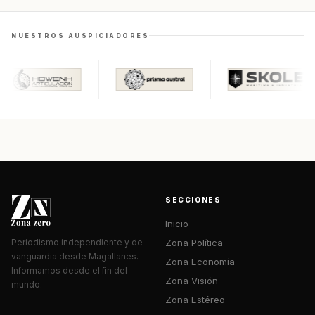
NUESTROS AUSPICIADORES
SECCIONES
Inicio
Zona Política
Periodismo independiente y de
vanguardia desde Magallanes.
Zona Economía
Informamos desde el fin del
Zona Visión
mundo.
Zona Estéreo