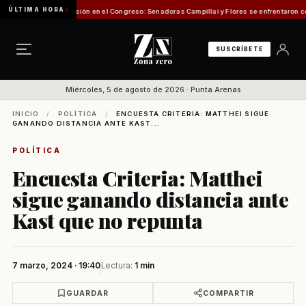
ÚLTIMA HORA
onzosa discusión en el Congreso: Senadoras Campillai y Flores se enfrentaron con insul
SUSCRÍBETE
Miércoles, 5 de agosto de 2026 · Punta Arenas
INICIO
/
POLÍTICA
/
ENCUESTA CRITERIA: MATTHEI SIGUE
GANANDO DISTANCIA ANTE KAST...
POLÍTICA
Encuesta Criteria: Matthei
sigue ganando distancia ante
Kast que no repunta
7 marzo, 2024 · 19:40
Lectura:
1 min
GUARDAR
COMPARTIR