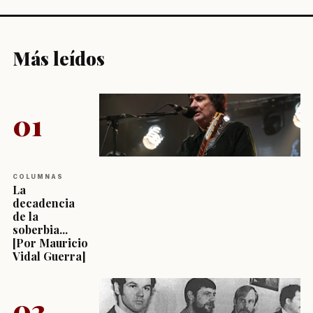
Más leídos
01
COLUMNAS
La
decadencia
de la
soberbia...
[Por Mauricio
Vidal Guerra]
02