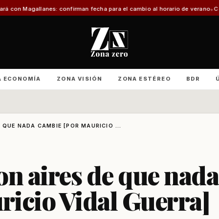
onfirman fecha para el cambio al horario de verano
Con foco en infraestruct
A ECONOMÍA
ZONA VISIÓN
ZONA ESTÉREO
BDR
 QUE NADA CAMBIE [POR MAURICIO ...
con aires de que nada
icio Vidal Guerra]