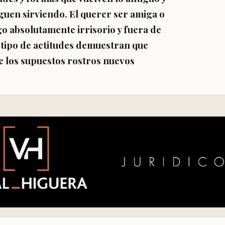
guen sirviendo. El querer ser amiga o
go absolutamente irrisorio y fuera de
e tipo de actitudes demuestran que
e los supuestos rostros nuevos