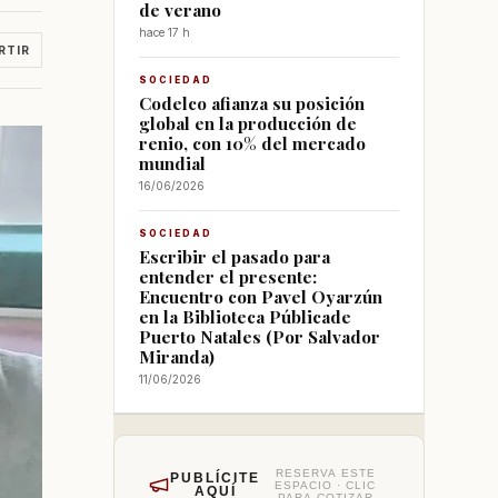
de verano
hace 17 h
RTIR
SOCIEDAD
Codelco afianza su posición
global en la producción de
renio, con 10% del mercado
mundial
16/06/2026
SOCIEDAD
Escribir el pasado para
entender el presente:
Encuentro con Pavel Oyarzún
en la Biblioteca Públicade
Puerto Natales (Por Salvador
Miranda)
11/06/2026
RESERVA ESTE
PUBLÍCITE
ESPACIO · CLIC
AQUÍ
PARA COTIZAR