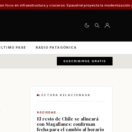
ura y cruceros: Epaustral proyecta la modernización portuaria para el desar
ÚLTIMO PASE
RADIO PATAGÓNICA
SUSCRIBIRSE GRATIS
LECTURA RELACIONADA
SOCIEDAD
El resto de Chile se alineará
con Magallanes: confirman
fecha para el cambio al horario