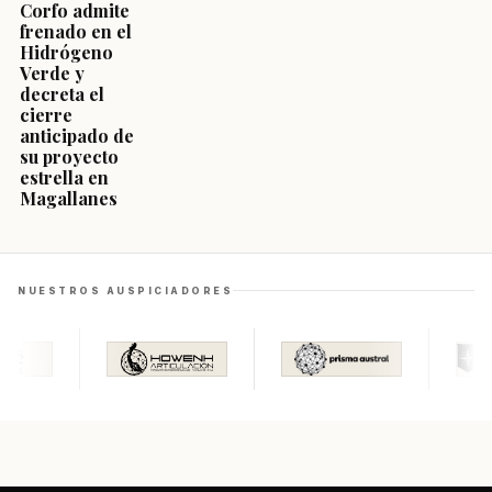
Corfo admite
frenado en el
Hidrógeno
Verde y
decreta el
cierre
anticipado de
su proyecto
estrella en
Magallanes
NUESTROS AUSPICIADORES