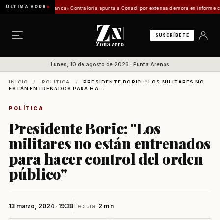
ÚLTIMA HORA
ación de Zona Franca
Contraloría apunta a Conadi por extensa demora en informe costero k
SUSCRÍBETE
Lunes, 10 de agosto de 2026 · Punta Arenas
INICIO
/
POLÍTICA
/
PRESIDENTE BORIC: "LOS MILITARES NO
ESTÁN ENTRENADOS PARA HA...
POLÍTICA
Presidente Boric: "Los
militares no están entrenados
para hacer control del orden
público"
13 marzo, 2024 · 19:38
Lectura:
2 min