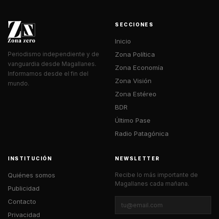
SECCIONES
Inicio
Zona Política
Periodismo independiente y de
vanguardia desde Magallanes.
Zona Economía
Informamos desde el fin del
Zona Visión
mundo.
Zona Estéreo
BDR
Último Pase
Radio Patagónica
INSTITUCIÓN
NEWSLETTER
Quiénes somos
Recibe lo más importante de
Magallanes cada mañana.
Publicidad
Contacto
Privacidad