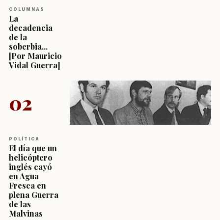
COLUMNAS
La
decadencia
de la
soberbia...
[Por Mauricio
Vidal Guerra]
02
POLÍTICA
El día que un
helicóptero
inglés cayó
en Agua
Fresca en
plena Guerra
de las
Malvinas