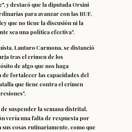
, y destacó que la diputada Orsini
rdinarias
para avanzar con las RUF,
ley
que no tiene la discusión ni la
e sea una política efectiva".
nista, Lautaro Carmona
, se distanció
urja tras el crimen de los
pósito de algo que nos haga
a de fortalecer las capacidades del
atalla que tiene contra el crimen
resiones".
 de suspender la semana distrital
,
ón vería una falta de respuesta por
n sus cosas rutinariamente, como que