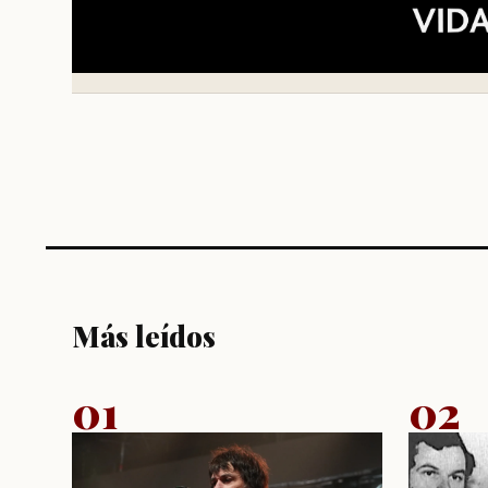
Más leídos
01
02