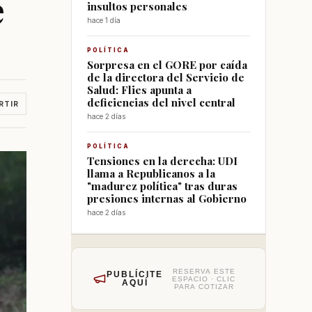
e
insultos personales
hace 1 día
POLÍTICA
Sorpresa en el GORE por caída
de la directora del Servicio de
Salud: Flies apunta a
deficiencias del nivel central
RTIR
hace 2 días
POLÍTICA
Tensiones en la derecha: UDI
llama a Republicanos a la
"madurez política" tras duras
presiones internas al Gobierno
hace 2 días
RESERVA ESTE
PUBLÍCITE
ESPACIO · CLIC
AQUÍ
PARA COTIZAR