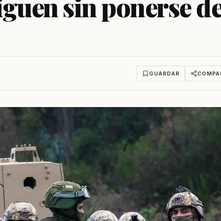
iguen sin ponerse d
GUARDAR
COMPA