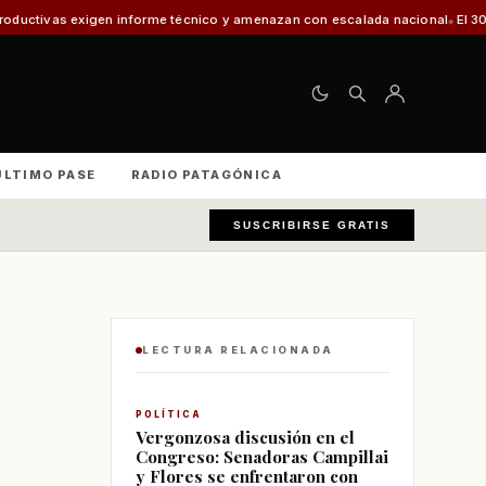
forme técnico y amenazan con escalada nacional
El 30% de los vehículos f
ÚLTIMO PASE
RADIO PATAGÓNICA
SUSCRIBIRSE GRATIS
LECTURA RELACIONADA
POLÍTICA
Vergonzosa discusión en el
Congreso: Senadoras Campillai
y Flores se enfrentaron con