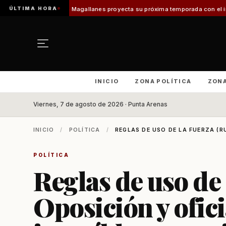
ÚLTIMA HORA
en Magallanes proyecta su próxima temporada con el inicio de Enprotur Pa
INICIO
ZONA POLÍTICA
ZON
Viernes, 7 de agosto de 2026 · Punta Arenas
INICIO
/
POLÍTICA
/
REGLAS DE USO DE LA FUERZA (RU
POLÍTICA
Reglas de uso de 
Oposición y ofic