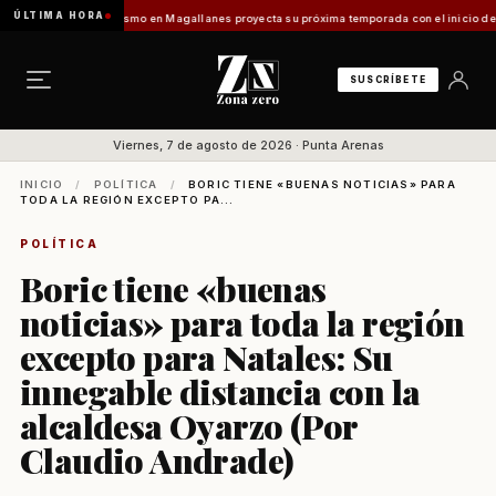
ÚLTIMA HORA
Vladilo]
Turismo en Magallanes proyecta su próxima temporada con el inicio de Enprotur
SUSCRÍBETE
Viernes, 7 de agosto de 2026 · Punta Arenas
INICIO
/
POLÍTICA
/
BORIC TIENE «BUENAS NOTICIAS» PARA
TODA LA REGIÓN EXCEPTO PA...
POLÍTICA
Boric tiene «buenas
noticias» para toda la región
excepto para Natales: Su
innegable distancia con la
alcaldesa Oyarzo (Por
Claudio Andrade)