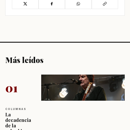
Más leídos
01
COLUMNAS
La
decadencia
de la