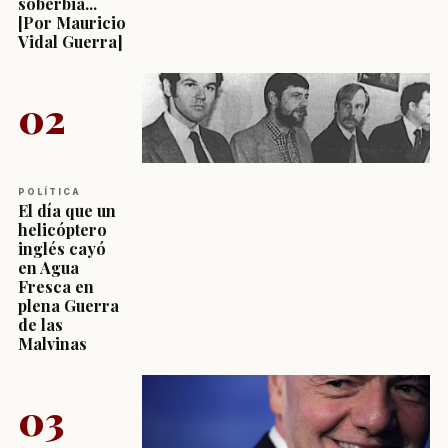
soberbia...
[Por Mauricio
Vidal Guerra]
02
POLÍTICA
El día que un
helicóptero
inglés cayó
en Agua
Fresca en
plena Guerra
de las
Malvinas
03