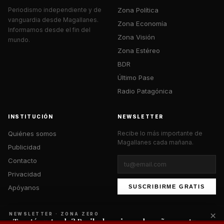
Zona Política
Periodismo independiente y de
vanguardia desde Magallanes.
Zona Economía
Informamos desde el fin del
Zona Visión
mundo.
Zona Estéreo
BDR
Último Pase
Radio Patagónica
INSTITUCIÓN
NEWSLETTER
Quiénes somos
Recibe lo más importante de
Magallanes cada mañana.
Publicidad
Contacto
Privacidad
Apóyanos
SUSCRIBIRME GRATIS
×
NEWSLETTER · ZONA ZERO
¿Te está gustando? Recibe lo mejor cada mañana en tu