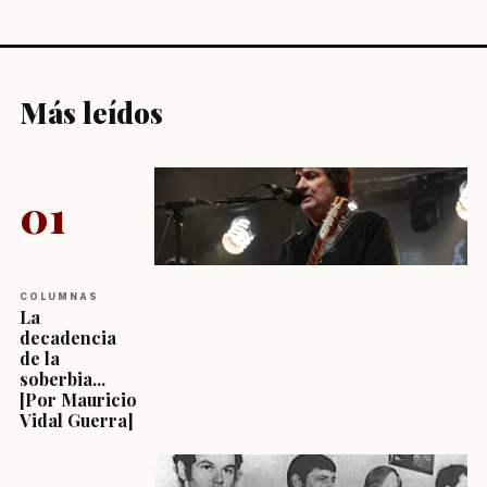
Más leídos
01
COLUMNAS
La
decadencia
de la
soberbia...
[Por Mauricio
Vidal Guerra]