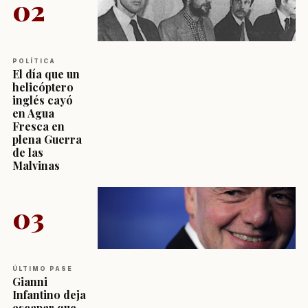
02
POLÍTICA
El día que un
helicóptero
inglés cayó
en Agua
Fresca en
plena Guerra
de las
Malvinas
03
ÚLTIMO PASE
Gianni
Infantino deja
escapar que