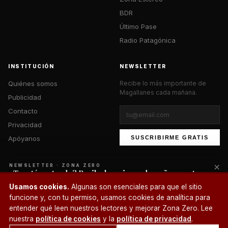
BDR
Último Pase
Radio Patagónica
INSTITUCIÓN
NEWSLETTER
Quiénes somos
Recibe lo más importante de
Magallanes cada mañana.
Publicidad
Contacto
Privacidad
Apóyanos
SUSCRIBIRME GRATIS
×
NEWSLETTER · ZONA ZERO
¿Te está gustando? Recibe lo mejor cada mañana en tu
correo.
© 2026 Zona Zero Media. Todos los derechos reservados.
Usamos cookies.
Algunas son esenciales para que el sitio
¿Un café?
funcione y, con tu permiso, usamos cookies de analítica para
SUSCRIBIRME
entender qué leen nuestros lectores y mejorar Zona Zero. Lee
nuestra
política de cookies
y la
política de privacidad
.