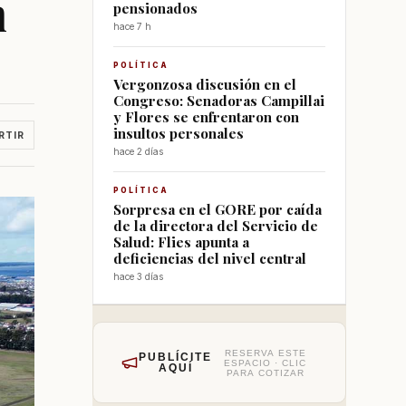
n
pensionados
hace 7 h
POLÍTICA
Vergonzosa discusión en el
Congreso: Senadoras Campillai
y Flores se enfrentaron con
insultos personales
RTIR
hace 2 días
POLÍTICA
Sorpresa en el GORE por caída
de la directora del Servicio de
Salud: Flies apunta a
deficiencias del nivel central
hace 3 días
RESERVA ESTE
PUBLÍCITE
ESPACIO · CLIC
AQUÍ
PARA COTIZAR