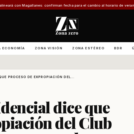
lanes: confirman fecha para el cambio al horario de verano
Con foco en infr
A ECONOMÍA
ZONA VISIÓN
ZONA ESTÉREO
BDR
QUE PROCESO DE EXPROPIACIÓN DEL...
dencial dice que
piación del Club