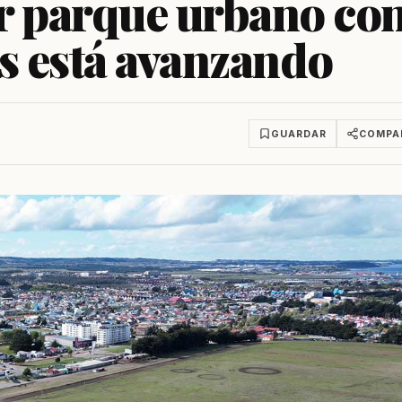
ar parque urbano co
es está avanzando
GUARDAR
COMPA