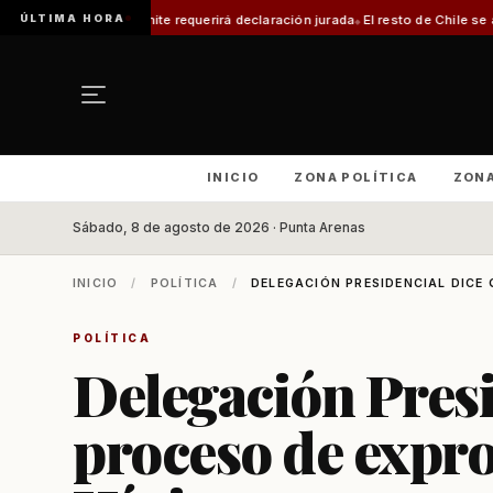
ÚLTIMA HORA
rámite requerirá declaración jurada
El resto de Chile se alineará con Magal
INICIO
ZONA POLÍTICA
ZON
Sábado, 8 de agosto de 2026 · Punta Arenas
INICIO
/
POLÍTICA
/
DELEGACIÓN PRESIDENCIAL DICE 
POLÍTICA
Delegación Presi
proceso de expro