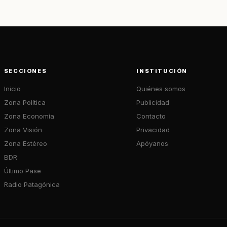
SECCIONES
INSTITUCIÓN
Inicio
Quiénes somos
Zona Política
Publicidad
Zona Economía
Contacto
Zona Visión
Privacidad
Zona Estéreo
Apóyanos
BDR
Último Pase
Radio Patagónica