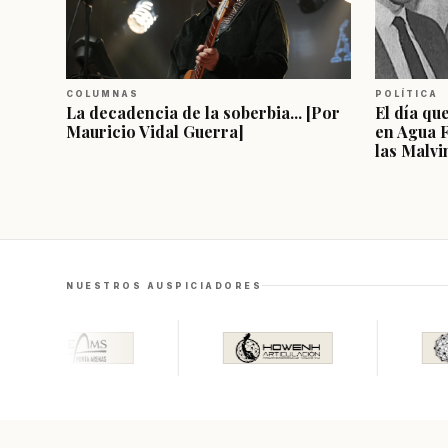
COLUMNAS
POLÍTICA
La decadencia de la soberbia... [Por
El día qu
Mauricio Vidal Guerra]
en Agua 
las Malvi
NUESTROS AUSPICIADORES