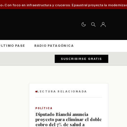
aestructura y cruceros: Epaustral proyecta la modernización portuaria para 
ÚLTIMO PASE
RADIO PATAGÓNICA
SUSCRIBIRSE GRATIS
LECTURA RELACIONADA
POLÍTICA
Diputado Bianchi anuncia
proyecto para eliminar el doble
cobro del 7% de salud a