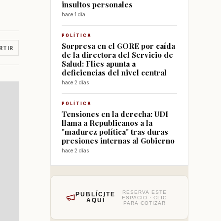
insultos personales
hace 1 día
POLÍTICA
Sorpresa en el GORE por caída
RTIR
de la directora del Servicio de
Salud: Flies apunta a
deficiencias del nivel central
hace 2 días
POLÍTICA
Tensiones en la derecha: UDI
llama a Republicanos a la
"madurez política" tras duras
presiones internas al Gobierno
hace 2 días
RESERVA ESTE
PUBLÍCITE
ESPACIO · CLIC
AQUÍ
PARA COTIZAR