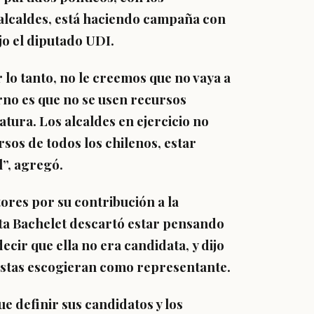
alcaldes, está haciendo campaña con
ijo el diputado UDI.
 lo tanto, no le creemos que no vaya a
rno es
que no se usen recursos
datura.
Los alcaldes en ejercicio no
sos de todos los chilenos, estar
”, agregó.
ores por su contribución a la
ta Bachelet descartó estar pensando
decir que
ella no era candidata,
y dijo
alistas escogieran como representante.
ue definir sus candidatos y los