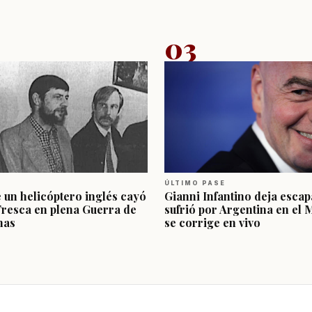
03
ÚLTIMO PASE
e un helicóptero inglés cayó
Gianni Infantino deja escap
Fresca en plena Guerra de
sufrió por Argentina en el 
nas
se corrige en vivo