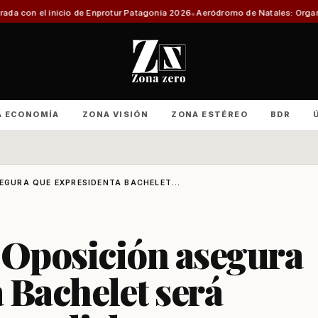
io de Enprotur Patagonia 2026
Aeródromo de Natales: Organizaciones prod
A ECONOMÍA
ZONA VISIÓN
ZONA ESTÉREO
BDR
EGURA QUE EXPRESIDENTA BACHELET...
 Oposición asegura
 Bachelet será