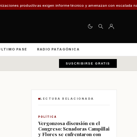
uctivas exigen informe técnico y amenazan con escalada nacional
El 30% 
ÚLTIMO PASE
RADIO PATAGÓNICA
SUSCRIBIRSE GRATIS
LECTURA RELACIONADA
POLÍTICA
Vergonzosa discusión en el
Congreso: Senadoras Campillai
y Flores se enfrentaron con