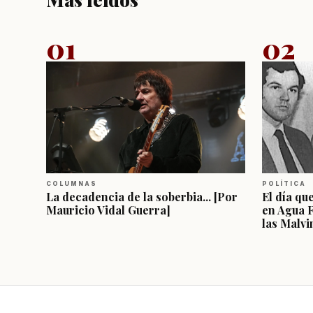
01
02
COLUMNAS
POLÍTICA
La decadencia de la soberbia... [Por
El día qu
Mauricio Vidal Guerra]
en Agua 
las Malvi