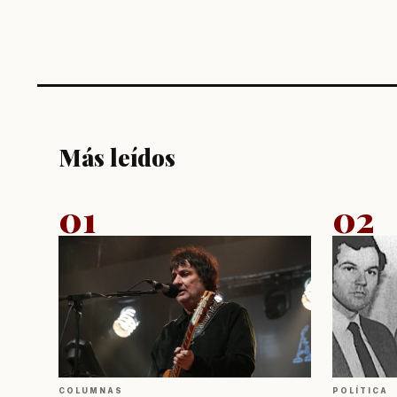
Más leídos
01
02
COLUMNAS
POLÍTICA