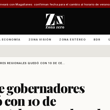
nes: confirman fecha para el cambio al horario de verano
Con foco en infrae
A ECONOMÍA
ZONA VISIÓN
ZONA ESTÉREO
BDR
ES REGIONALES QUEDÓ CON 10 DE CE...
de gobernadores
 con 10 de