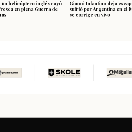
e un helicóptero inglés cayó
Gianni Infantino deja escap
Fresca en plena Guerra de
sufrió por Argentina en el 
nas
se corrige en vivo