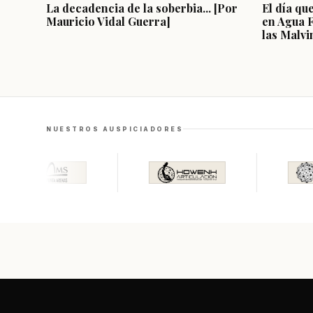
La decadencia de la soberbia... [Por
El día qu
Mauricio Vidal Guerra]
en Agua 
las Malvi
NUESTROS AUSPICIADORES