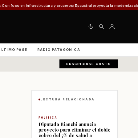
structura y cruceros: Epaustral proyecta la modernización portuaria para el
ÚLTIMO PASE
RADIO PATAGÓNICA
SUSCRIBIRSE GRATIS
LECTURA RELACIONADA
POLÍTICA
Diputado Bianchi anuncia
proyecto para eliminar el doble
cobro del 7% de salud a