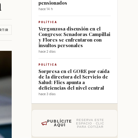
a
pensionados
hace 14 h
POLÍTICA
Vergonzosa discusión en el
RTIR
Congreso: Senadoras Campillai
y Flores se enfrentaron con
insultos personales
hace 2 días
POLÍTICA
Sorpresa en el GORE por caída
de la directora del Servicio de
Salud: Flies apunta a
deficiencias del nivel central
hace 3 días
RESERVA ESTE
PUBLÍCITE
ESPACIO · CLIC
AQUÍ
PARA COTIZAR