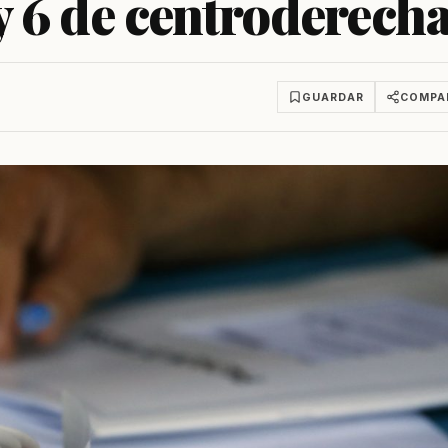
y 6 de centroderech
GUARDAR
COMPA