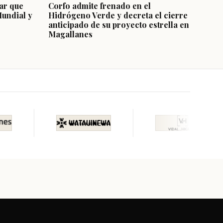
ar que
Corfo admite frenado en el
Mundial y
Hidrógeno Verde y decreta el cierre
anticipado de su proyecto estrella en
Magallanes