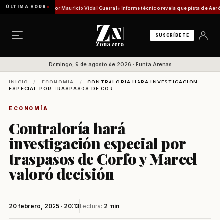
ÚLTIMA HORA
ad histórica [Por Mauricio Vidal Guerra]
Informe técnico revela que pista de Aeródromo de
SUSCRÍBETE
Domingo, 9 de agosto de 2026 · Punta Arenas
INICIO
/
ECONOMÍA
/
CONTRALORÍA HARÁ INVESTIGACIÓN
ESPECIAL POR TRASPASOS DE COR...
ECONOMÍA
Contraloría hará
investigación especial por
traspasos de Corfo y Marcel
valoró decisión
20 febrero, 2025 · 20:13
Lectura:
2 min