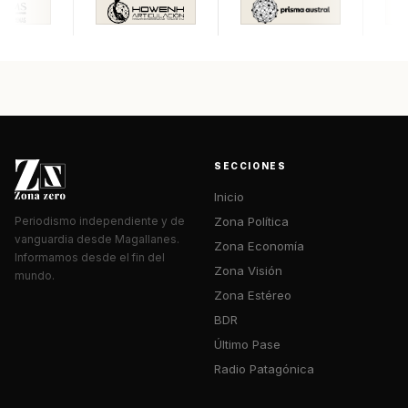
SECCIONES
Inicio
Zona Política
Periodismo independiente y de
vanguardia desde Magallanes.
Zona Economía
Informamos desde el fin del
Zona Visión
mundo.
Zona Estéreo
BDR
Último Pase
Radio Patagónica