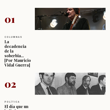
01
COLUMNAS
La
decadencia
de la
soberbia...
[Por Mauricio
Vidal Guerra]
02
POLÍTICA
El día que un