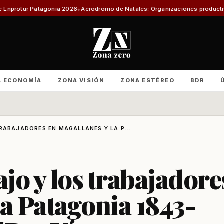
eródromo de Natales: Organizaciones productivas exigen informe técnico 
A ECONOMÍA
ZONA VISIÓN
ZONA ESTÉREO
BDR
RABAJADORES EN MAGALLANES Y LA P...
ajo y los trabajadore
la Patagonia 1843-