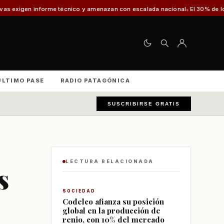
y amenazan con escalada nacional
El 30% de los vehículos fiscalizados en 
ÚLTIMO PASE
RADIO PATAGÓNICA
SUSCRIBIRSE GRATIS
LECTURA RELACIONADA
s
SOCIEDAD
Codelco afianza su posición
global en la producción de
renio, con 10% del mercado