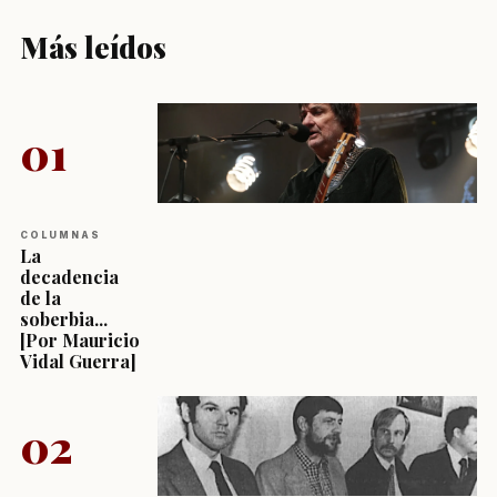
Más leídos
01
COLUMNAS
La
decadencia
de la
soberbia...
[Por Mauricio
Vidal Guerra]
02