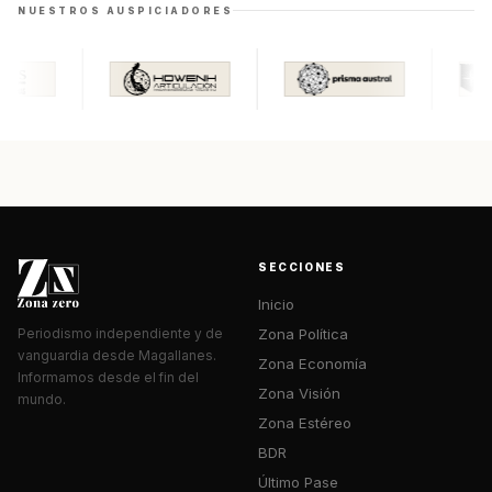
NUESTROS AUSPICIADORES
SECCIONES
Inicio
Zona Política
Periodismo independiente y de
vanguardia desde Magallanes.
Zona Economía
Informamos desde el fin del
Zona Visión
mundo.
Zona Estéreo
BDR
Último Pase