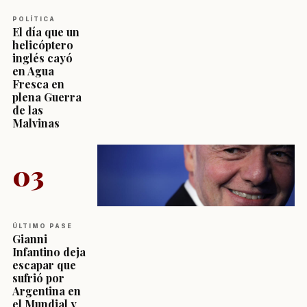
POLÍTICA
El día que un
helicóptero
inglés cayó
en Agua
Fresca en
plena Guerra
de las
Malvinas
03
ÚLTIMO PASE
Gianni
Infantino deja
escapar que
sufrió por
Argentina en
el Mundial y