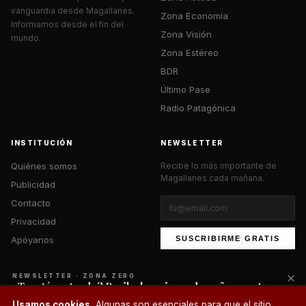
vanguardia desde Magallanes.
Zona Economía
Informamos desde el fin del
Zona Visión
mundo.
Zona Estéreo
BDR
Último Pase
Radio Patagónica
INSTITUCIÓN
NEWSLETTER
Quiénes somos
Recibe lo más importante de
Magallanes cada mañana.
Publicidad
Contacto
Privacidad
Apóyanos
SUSCRIBIRME GRATIS
×
NEWSLETTER · ZONA ZERO
¿Te está gustando? Recibe lo mejor cada mañana en tu
correo.
© 2026 Zona Zero Media. Todos los derechos reservados.
Usamos cookies.
Algunas son esenciales para que el sitio