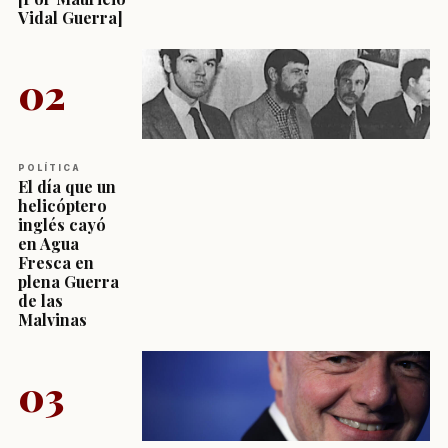
Vidal Guerra]
02
POLÍTICA
El día que un
helicóptero
inglés cayó
en Agua
Fresca en
plena Guerra
de las
Malvinas
03