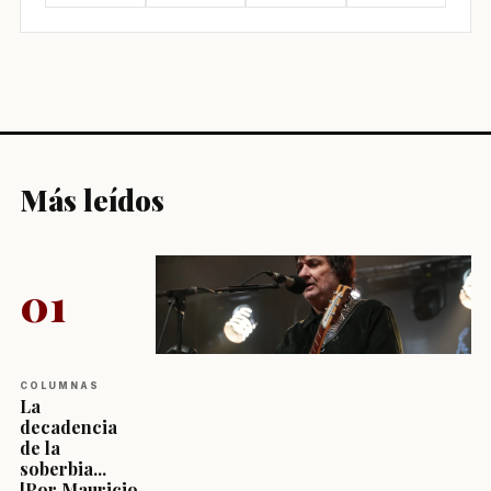
Más leídos
01
COLUMNAS
La
decadencia
de la
soberbia...
[Por Mauricio