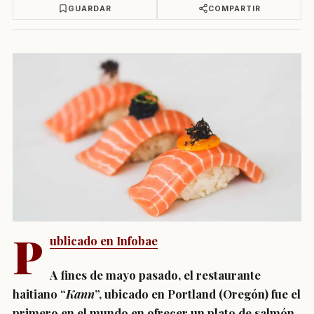
GUARDAR
COMPARTIR
P
ublicado en Infobae
A fines de mayo pasado, el restaurante
haitiano “
Kann
”, ubicado en
Portland
(
Oregón
) fue el
primero en el mundo en ofrecer un plato de salmón