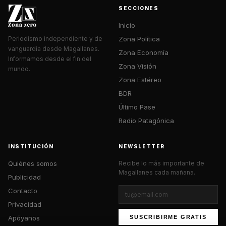
SECCIONES
Inicio
Zona Política
Periodismo independiente y de
vanguardia desde Magallanes.
Zona Economía
Informamos desde el fin del
Zona Visión
mundo.
Zona Estéreo
BDR
Último Pase
Radio Patagónica
INSTITUCIÓN
NEWSLETTER
Quiénes somos
Recibe lo más importante de
Magallanes cada mañana.
Publicidad
Contacto
Privacidad
Apóyanos
SUSCRIBIRME GRATIS