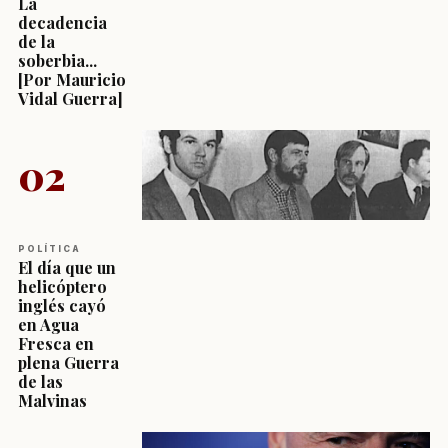
La
decadencia
de la
soberbia...
[Por Mauricio
Vidal Guerra]
02
POLÍTICA
El día que un
helicóptero
inglés cayó
en Agua
Fresca en
plena Guerra
de las
Malvinas