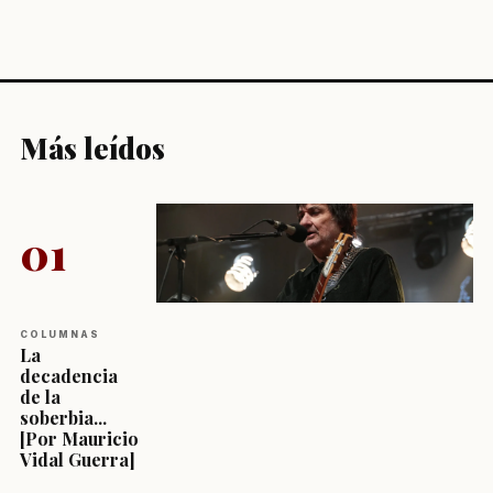
Más leídos
01
COLUMNAS
La
decadencia
de la
soberbia...
[Por Mauricio
Vidal Guerra]