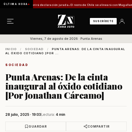
ÚLTIMA HORA
trámite requerirá declaración jurada
El resto de Chile se alineará con Magallanes: conf
SUSCRÍBETE
Viernes, 7 de agosto de 2026 · Punta Arenas
INICIO
/
SOCIEDAD
/
PUNTA ARENAS: DE LA CINTA INAUGURAL
AL ÓXIDO COTIDIANO [POR ...
SOCIEDAD
Punta Arenas: De la cinta
inaugural al óxido cotidiano
[Por Jonathan Cárcamo]
28 julio, 2025 · 19:03
Lectura:
4 min
GUARDAR
COMPARTIR