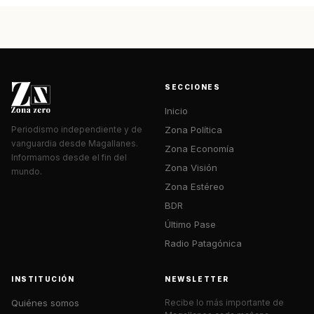
SECCIONES
Inicio
Zona Política
Periodismo independiente y de
vanguardia desde Magallanes.
Zona Economía
Informamos desde el fin del
Zona Visión
mundo.
Zona Estéreo
BDR
Último Pase
Radio Patagónica
INSTITUCIÓN
NEWSLETTER
Quiénes somos
Recibe lo más importante de