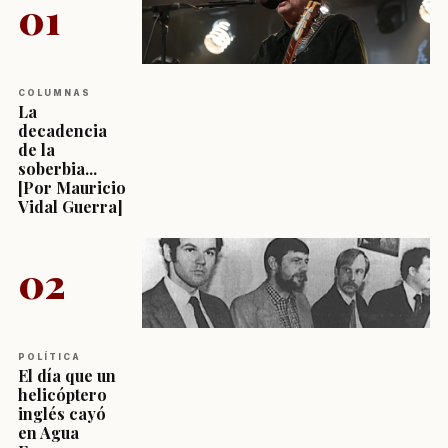
01
COLUMNAS
La
decadencia
de la
soberbia...
[Por Mauricio
Vidal Guerra]
02
POLÍTICA
El día que un
helicóptero
inglés cayó
en Agua