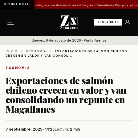
ÚLTIMA HORA
isión de Pesca
Vergonzosa discusión en el Congreso: Senadoras Campillai y Flores se en
SUSCRÍBETE
Jueves, 6 de agosto de 2026 · Punta Arenas
INICIO
/
ECONOMÍA
/
EXPORTACIONES DE SALMÓN CHILENO
CRECEN EN VALOR Y VAN CONSOL...
ECONOMÍA
Exportaciones de salmón
chileno crecen en valor y van
consolidando un repunte en
Magallanes
7 septiembre, 2025 · 14:25
Lectura:
2 min