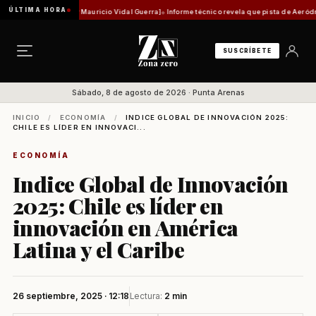
ÚLTIMA HORA
d histórica [Por Mauricio Vidal Guerra]
Informe técnico revela que pista de Aeródromo de
SUSCRÍBETE
Sábado, 8 de agosto de 2026 · Punta Arenas
INICIO
/
ECONOMÍA
/
INDICE GLOBAL DE INNOVACIÓN 2025:
CHILE ES LÍDER EN INNOVACI...
ECONOMÍA
Indice Global de Innovación
2025: Chile es líder en
innovación en América
Latina y el Caribe
26 septiembre, 2025 · 12:18
Lectura:
2 min