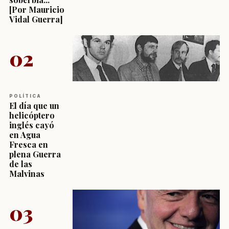
[Por Mauricio
Vidal Guerra]
02
POLÍTICA
El día que un
helicóptero
inglés cayó
en Agua
Fresca en
plena Guerra
de las
Malvinas
03