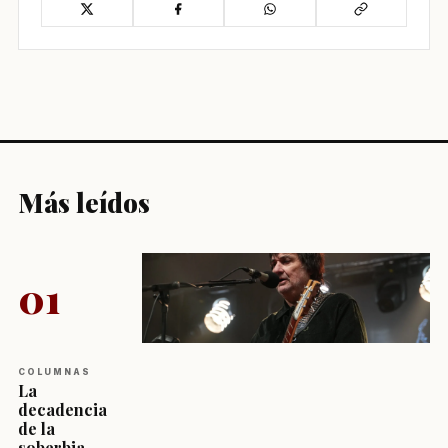
Más leídos
01
COLUMNAS
La
decadencia
de la
soberbia...