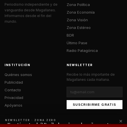
Zona Política
Periodismo independiente y de
vanguardia desde Magallanes.
Zona Economía
Informamos desde el fin del
Zona Visión
mundo.
Zona Estéreo
BDR
Último Pase
Radio Patagónica
INSTITUCIÓN
NEWSLETTER
Quiénes somos
Recibe lo más importante de
Magallanes cada mañana.
Publicidad
Contacto
Privacidad
Apóyanos
SUSCRIBIRME GRATIS
×
NEWSLETTER · ZONA ZERO
¿Te está gustando? Recibe lo mejor cada mañana en tu