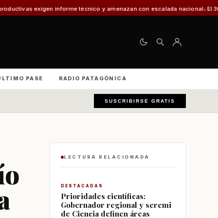
igen informe técnico y amenazan con escalada nacional
El 30% de los vehí
ÚLTIMO PASE
RADIO PATAGÓNICA
SUSCRIBIRSE GRATIS
LECTURA RELACIONADA
ío
a
DESTACADAS
Prioridades científicas:
Gobernador regional y seremi
de Ciencia definen áreas