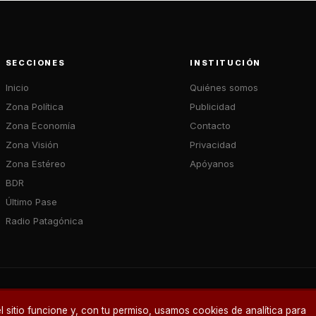
SECCIONES
INSTITUCIÓN
Inicio
Quiénes somos
Zona Política
Publicidad
Zona Economía
Contacto
Zona Visión
Privacidad
Zona Estéreo
Apóyanos
BDR
Último Pase
Radio Patagónica
 sitio funcione y, con tu permiso, usamos cookies de analítica para