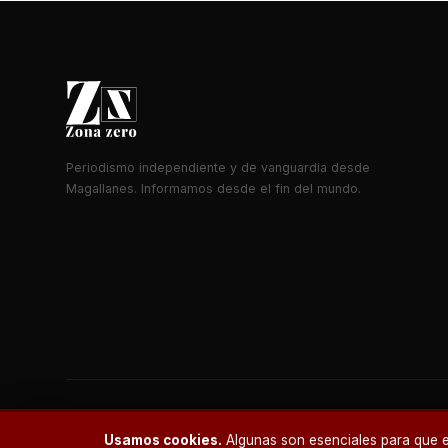
Periodismo independiente y de vanguardia desde
Magallanes. Informamos desde el fin del mundo.
Usamos cookies.
Algunas son esenciales para que el
© 2026 Zona Zero Media. Todos los derechos reservados.
¿Un café?
NEWSLETTER · ZONA ZERO