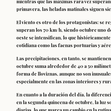
mientras que las máximas rara vez superan l
primavera, las heladas matinales siguen si
El viento es otro de los protagonistas: se 
superan los 70 km/h, siendo octubre uno de
oeste se intensifican, lo que históricamente
cotidiana como las faenas portuarias y aére
Las precipitaciones, en tanto, se mantien
octubre suma alrededor de 40 a 50 milímet
forma de lloviznas, aunque no son inusuales
especialmente en las zonas interiores y rur
En cuanto a la duración del día, la diferenc
en la segunda quincena de octubre, la luz s
diarias, lo que marca un cambio en la rutina