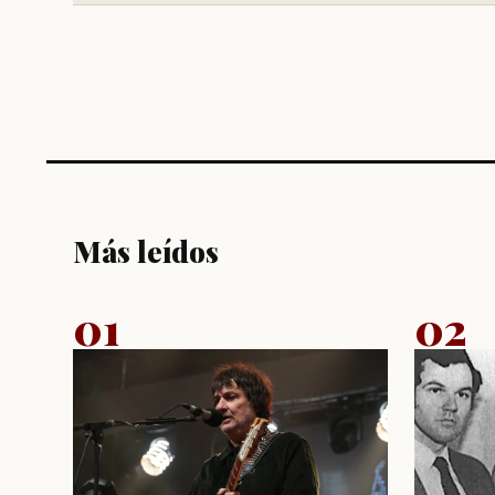
Más leídos
01
02