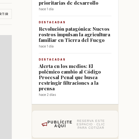
prioritarias de desarrollo
hace 1 día
RTIR
DESTACADAS
Revolución patagónica: Nuevos
rostros impulsan la agricultura
familiar en Tierra del Fuego
hace 1 día
DESTACADAS
Alerta en los medios: El
polémico cambio al Código
Procesal Penal que busca
restringir filtraciones a la
prensa
hace 2 días
RESERVA ESTE
PUBLÍCITE
ESPACIO · CLIC
AQUÍ
PARA COTIZAR