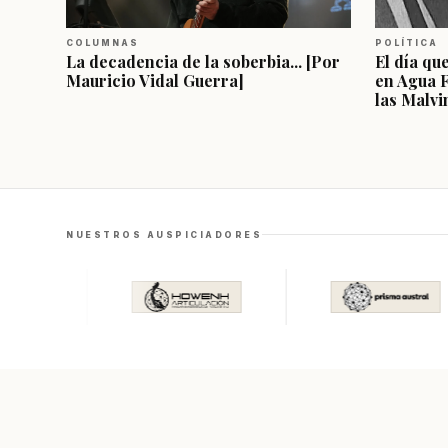
COLUMNAS
POLÍTICA
La decadencia de la soberbia... [Por
El día qu
Mauricio Vidal Guerra]
en Agua 
las Malvi
NUESTROS AUSPICIADORES