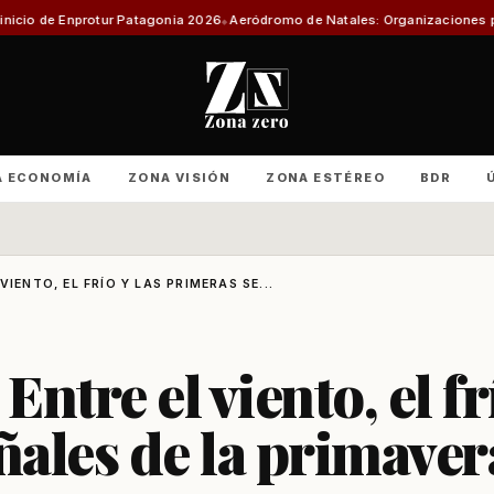
otur Patagonia 2026
Aeródromo de Natales: Organizaciones productivas ex
A ECONOMÍA
ZONA VISIÓN
ZONA ESTÉREO
BDR
VIENTO, EL FRÍO Y LAS PRIMERAS SE...
Entre el viento, el fr
ñales de la primaver