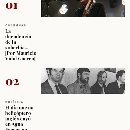
01
COLUMNAS
La
decadencia
de la
soberbia...
[Por Mauricio
Vidal Guerra]
02
POLÍTICA
El día que un
helicóptero
inglés cayó
en Agua
Fresca en