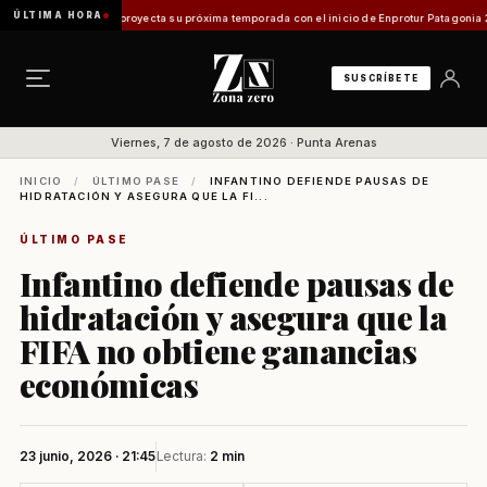
ÚLTIMA HORA
 Magallanes proyecta su próxima temporada con el inicio de Enprotur Patagonia 2026
Ae
SUSCRÍBETE
Viernes, 7 de agosto de 2026 · Punta Arenas
INICIO
/
ÚLTIMO PASE
/
INFANTINO DEFIENDE PAUSAS DE
HIDRATACIÓN Y ASEGURA QUE LA FI...
ÚLTIMO PASE
Infantino defiende pausas de
hidratación y asegura que la
FIFA no obtiene ganancias
económicas
23 junio, 2026 · 21:45
Lectura:
2 min