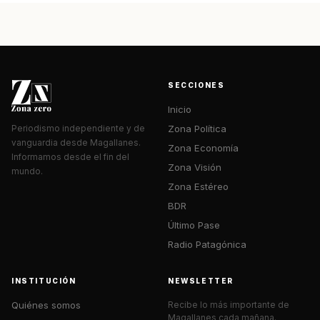
SECCIONES
Inicio
Zona Política
Periodismo independiente y de
vanguardia desde Magallanes.
Zona Economía
Informamos desde el fin del
Zona Visión
mundo.
Zona Estéreo
BDR
Último Pase
Radio Patagónica
INSTITUCIÓN
NEWSLETTER
Quiénes somos
Recibe lo más importante de
Magallanes cada mañana.