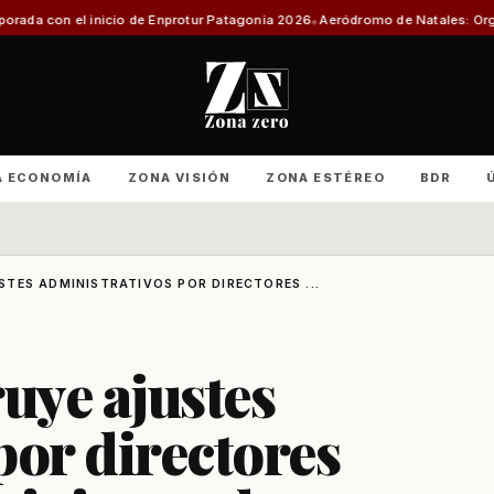
icio de Enprotur Patagonia 2026
Aeródromo de Natales: Organizaciones pr
A ECONOMÍA
ZONA VISIÓN
ZONA ESTÉREO
BDR
TES ADMINISTRATIVOS POR DIRECTORES ...
ruye ajustes
por directores