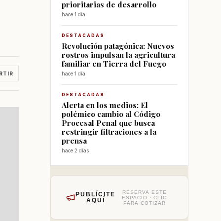
prioritarias de desarrollo
hace 1 día
DESTACADAS
Revolución patagónica: Nuevos
rostros impulsan la agricultura
familiar en Tierra del Fuego
RTIR
hace 1 día
DESTACADAS
Alerta en los medios: El
polémico cambio al Código
Procesal Penal que busca
restringir filtraciones a la
prensa
hace 2 días
RESERVA ESTE
PUBLÍCITE
ESPACIO · CLIC
AQUÍ
PARA COTIZAR