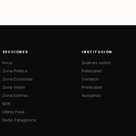
SECCIONES
INSTITUCIÓN
Inicio
Quiénes somos
Zona Política
Publicidad
Zona Economía
Contacto
Zona Visión
Privacidad
Zona Estéreo
Apóyanos
BDR
Último Pase
Radio Patagónica