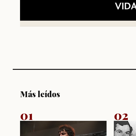
Más leídos
01
02