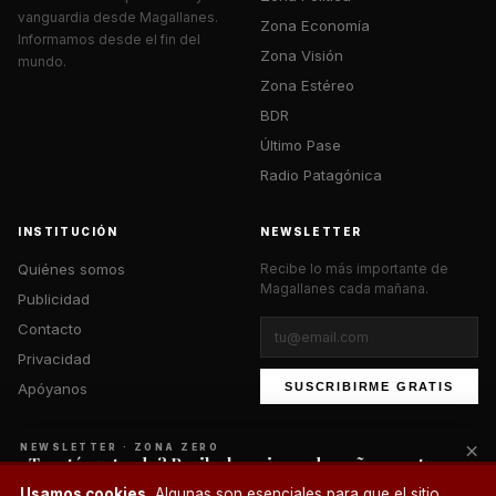
vanguardia desde Magallanes.
Zona Economía
Informamos desde el fin del
Zona Visión
mundo.
Zona Estéreo
BDR
Último Pase
Radio Patagónica
INSTITUCIÓN
NEWSLETTER
Quiénes somos
Recibe lo más importante de
Magallanes cada mañana.
Publicidad
Contacto
Privacidad
Apóyanos
SUSCRIBIRME GRATIS
×
NEWSLETTER · ZONA ZERO
¿Te está gustando? Recibe lo mejor cada mañana en tu
correo.
© 2026 Zona Zero Media. Todos los derechos reservados.
Usamos cookies.
Algunas son esenciales para que el sitio