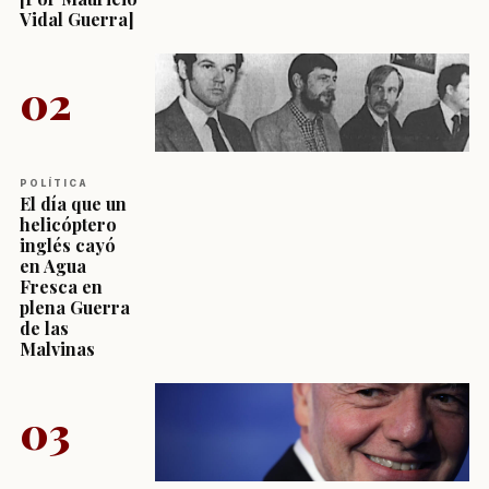
Vidal Guerra]
02
POLÍTICA
El día que un
helicóptero
inglés cayó
en Agua
Fresca en
plena Guerra
de las
Malvinas
03