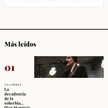
Más leídos
01
COLUMNAS
La
decadencia
de la
soberbia...
[Por Mauricio