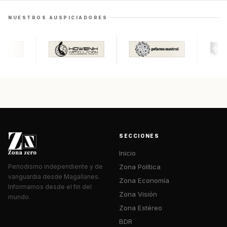
NUESTROS AUSPICIADORES
SECCIONES
Inicio
Zona Política
Periodismo independiente y de
vanguardia desde Magallanes.
Zona Economía
Informamos desde el fin del
Zona Visión
mundo.
Zona Estéreo
BDR