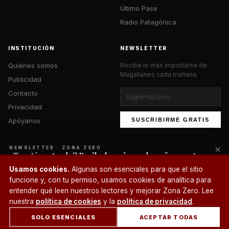
Último Pase
Radio Patagónica
INSTITUCIÓN
NEWSLETTER
Quiénes somos
Recibe lo más importante de
Magallanes cada mañana.
Publicidad
Contacto
Privacidad
Apóyanos
SUSCRIBIRME GRATIS
×
NEWSLETTER · ZONA ZERO
¿Te está gustando? Recibe lo mejor cada mañana en tu
correo.
© 2026 Zona Zero Media. Todos los derechos reservados.
Usamos cookies.
Algunas son esenciales para que el sitio
¿Un café?
funcione y, con tu permiso, usamos cookies de analítica para
SUSCRIBIRME
entender qué leen nuestros lectores y mejorar Zona Zero. Lee
nuestra
política de cookies
y la
política de privacidad
.
SOLO ESENCIALES
ACEPTAR TODAS
INICIO
SECCIONES
BUSCAR
CUENTA