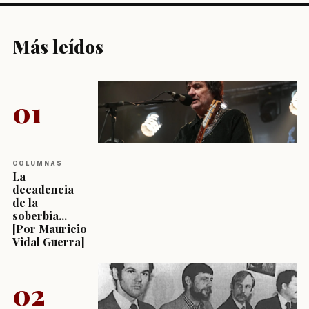
Más leídos
01
COLUMNAS
La
decadencia
de la
soberbia...
[Por Mauricio
Vidal Guerra]
02