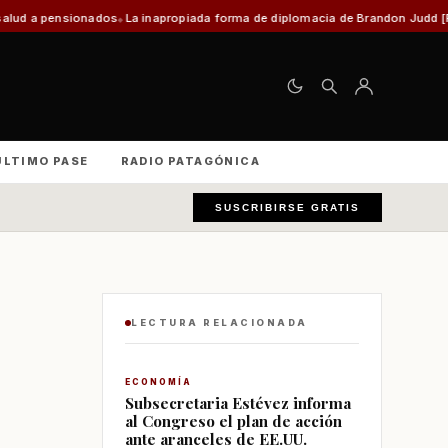
ados
La inapropiada forma de diplomacia de Brandon Judd [Por Miguel Sierpe
ÚLTIMO PASE
RADIO PATAGÓNICA
SUSCRIBIRSE GRATIS
LECTURA RELACIONADA
ECONOMÍA
Subsecretaria Estévez informa
al Congreso el plan de acción
ante aranceles de EE.UU.