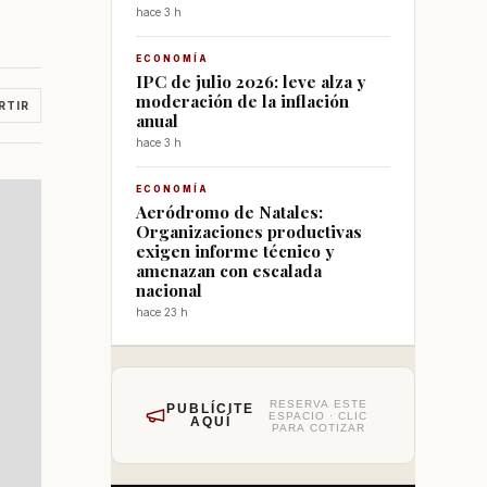
hace 3 h
ECONOMÍA
IPC de julio 2026: leve alza y
moderación de la inflación
RTIR
anual
hace 3 h
ECONOMÍA
Aeródromo de Natales:
Organizaciones productivas
exigen informe técnico y
amenazan con escalada
nacional
hace 23 h
RESERVA ESTE
PUBLÍCITE
ESPACIO · CLIC
AQUÍ
PARA COTIZAR