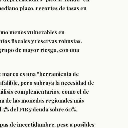
mediano plazo, recortes de tasas en
como menos vulnerables en
os fiscales y reservas robustas.
 grupo de mayor riesgo, con una
 marco es una "herramienta de
nfalible, pero subraya la necesidad de
nálisis complementarios, como el de
na de las monedas regionales más
al 5% del PIB y deuda sobre 60%.
apas de incertidumbre, pese a posibles