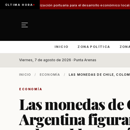
ÚLTIMA HORA
 modernización portuaria para el desarrollo económico local
Diputado Bianch
INICIO
ZONA POLÍTICA
ZON
Viernes, 7 de agosto de 2026 · Punta Arenas
INICIO
/
ECONOMÍA
/
LAS MONEDAS DE CHILE, COLOMB
ECONOMÍA
Las monedas de 
Argentina figura