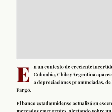
E
n un contexto de creciente incerti
Colombia, Chile y Argentina apare
a depreciaciones pronunciadas, de a
Fargo.
El banco estadounidense actualizó su escen
mercados emergentes, alertando sobre un p