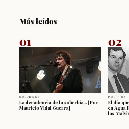
Más leídos
01
02
COLUMNAS
POLÍTICA
La decadencia de la soberbia... [Por
El día qu
Mauricio Vidal Guerra]
en Agua 
las Malvi