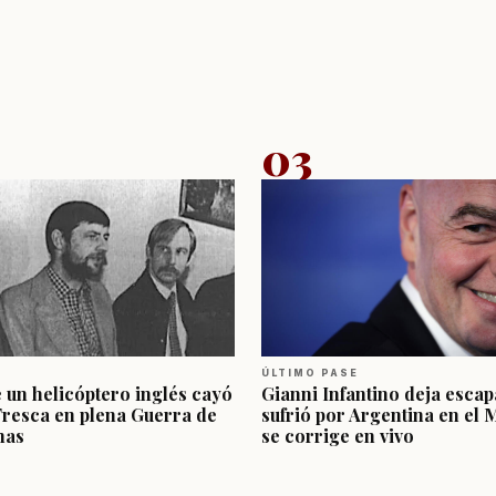
03
ÚLTIMO PASE
e un helicóptero inglés cayó
Gianni Infantino deja escap
Fresca en plena Guerra de
sufrió por Argentina en el 
nas
se corrige en vivo