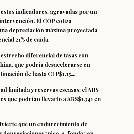
 estos indicadores, agravadas por un
 intervención. El COP cotiza
 una depreciación máxima proyectada
ncial 21% de caída.
 estrecho diferencial de tasas con
hina, que podría desacelerarse en
stimación de hasta CLP$1.154.
dad limitada y reservas escasas; el ARS
es que podrían llevarlo a ARS$1.341 en
advierte que un endurecimiento de
r depreciaciones "pico-a-fondo" en