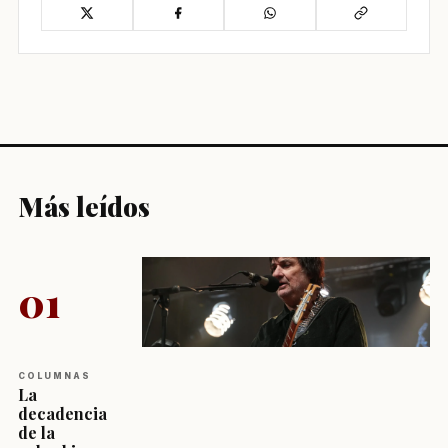
Más leídos
01
COLUMNAS
La
decadencia
de la