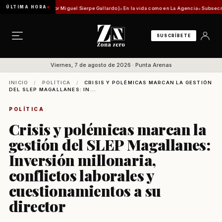
ÚLTIMA HORA
randon Judd [Por Miguel Sierpe Gallardo]
En la vida como en La Agencia
Subsecretaria 
SUSCRÍBETE
Viernes, 7 de agosto de 2026 · Punta Arenas
INICIO
/
POLÍTICA
/
CRISIS Y POLÉMICAS MARCAN LA GESTIÓN
DEL SLEP MAGALLANES: IN...
POLÍTICA
Crisis y polémicas marcan la
gestión del SLEP Magallanes:
Inversión millonaria,
conflictos laborales y
cuestionamientos a su
director