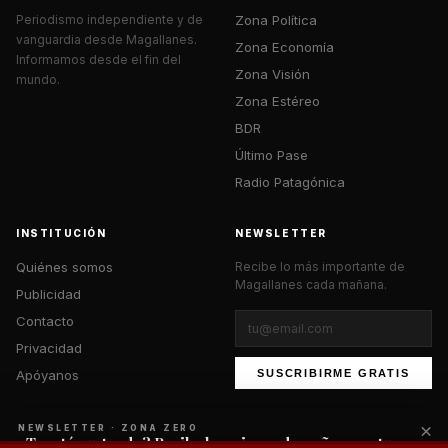
Zona Política
Periodismo independiente y de
vanguardia desde Magallanes.
Zona Economía
Informamos desde el fin del
Zona Visión
mundo.
Zona Estéreo
BDR
Último Pase
Radio Patagónica
INSTITUCIÓN
NEWSLETTER
Quiénes somos
Recibe lo más importante de
Magallanes cada mañana.
Publicidad
Contacto
Privacidad
Apóyanos
SUSCRIBIRME GRATIS
×
NEWSLETTER · ZONA ZERO
¿Te está gustando? Recibe lo mejor cada mañana en tu