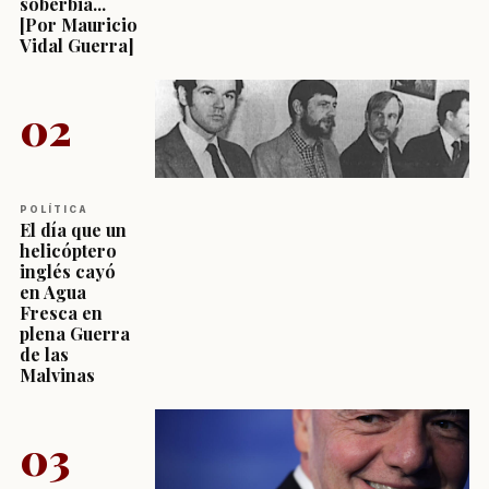
soberbia...
[Por Mauricio
Vidal Guerra]
02
POLÍTICA
El día que un
helicóptero
inglés cayó
en Agua
Fresca en
plena Guerra
de las
Malvinas
03