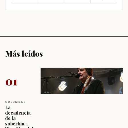
Más leídos
01
COLUMNAS
La
decadencia
de la
soberbia...