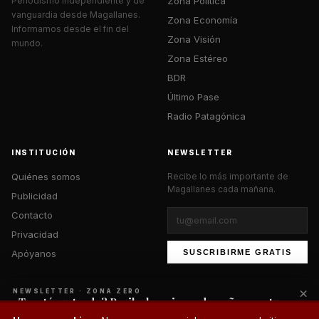
Zona Política
Periodismo independiente y de
vanguardia desde Magallanes.
Zona Economía
Informamos desde el fin del
Zona Visión
mundo.
Zona Estéreo
BDR
Último Pase
Radio Patagónica
INSTITUCIÓN
NEWSLETTER
Quiénes somos
Recibe lo más importante de
Magallanes cada mañana.
Publicidad
Contacto
Privacidad
Apóyanos
SUSCRIBIRME GRATIS
×
NEWSLETTER · ZONA ZERO
¿Te está gustando? Recibe lo mejor cada mañana en tu
correo.
© 2026 Zona Zero Media. Todos los derechos reservados.