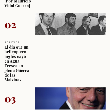
[Por Mauricio
Vidal Guerra]
02
POLÍTICA
El día que un
helicóptero
inglés cayó
en Agua
Fresca en
plena Guerra
de las
Malvinas
03