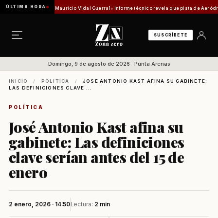
ÚLTIMA HORA
d histórica [Por Mauricio Vidal Guerra]
Informe técnico revela que pista de Aeródromo de 
SUSCRÍBETE
Domingo, 9 de agosto de 2026 · Punta Arenas
INICIO
/
POLÍTICA
/
JOSÉ ANTONIO KAST AFINA SU GABINETE:
LAS DEFINICIONES CLAVE ...
POLÍTICA
José Antonio Kast afina su
gabinete: Las definiciones
clave serían antes del 15 de
enero
2 enero, 2026 · 14:50
Lectura:
2 min