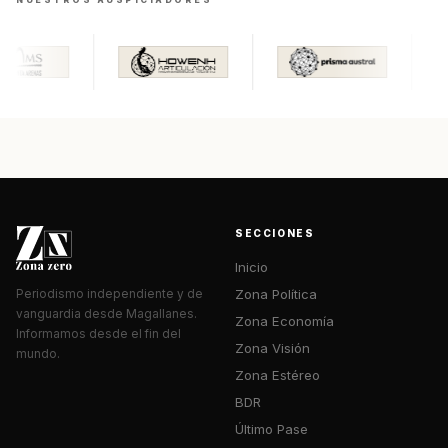
SECCIONES
Inicio
Zona Política
Periodismo independiente y de
vanguardia desde Magallanes.
Zona Economía
Informamos desde el fin del
Zona Visión
mundo.
Zona Estéreo
BDR
Último Pase