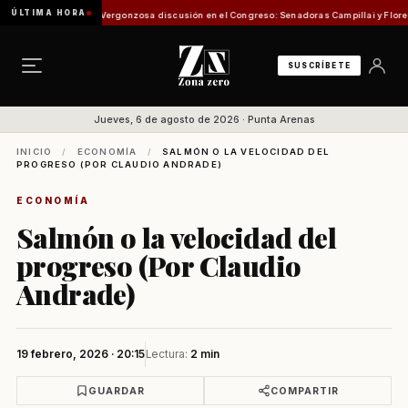
ÚLTIMA HORA
sión de Pesca
Vergonzosa discusión en el Congreso: Senadoras Campillai y Flores se enf
SUSCRÍBETE
Jueves, 6 de agosto de 2026 · Punta Arenas
INICIO
/
ECONOMÍA
/
SALMÓN O LA VELOCIDAD DEL
PROGRESO (POR CLAUDIO ANDRADE)
ECONOMÍA
Salmón o la velocidad del
progreso (Por Claudio
Andrade)
19 febrero, 2026 · 20:15
Lectura:
2 min
GUARDAR
COMPARTIR