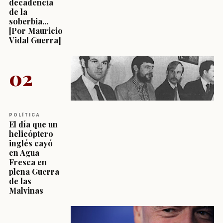
decadencia
de la
soberbia...
[Por Mauricio
Vidal Guerra]
02
POLÍTICA
El día que un
helicóptero
inglés cayó
en Agua
Fresca en
plena Guerra
de las
Malvinas