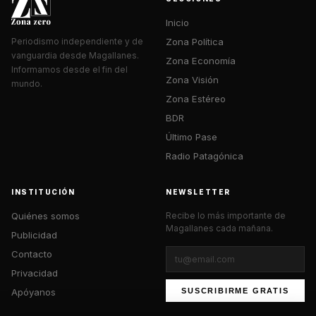
Inicio
Zona Política
Periodismo independiente y de
vanguardia desde Magallanes.
Zona Economía
Informamos desde el fin del
Zona Visión
mundo.
Zona Estéreo
BDR
Último Pase
Radio Patagónica
INSTITUCIÓN
NEWSLETTER
Quiénes somos
Recibe lo más importante de
Magallanes cada mañana.
Publicidad
Contacto
Privacidad
Apóyanos
SUSCRIBIRME GRATIS