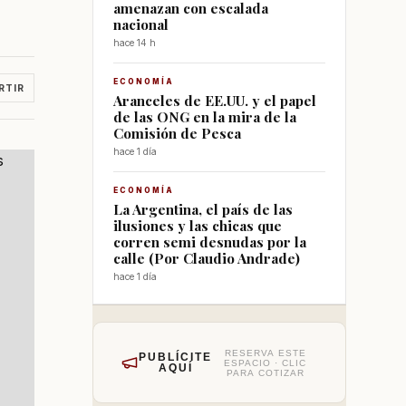
amenazan con escalada
nacional
hace 14 h
ECONOMÍA
RTIR
Aranceles de EE.UU. y el papel
de las ONG en la mira de la
Comisión de Pesca
hace 1 día
ECONOMÍA
La Argentina, el país de las
ilusiones y las chicas que
corren semi desnudas por la
calle (Por Claudio Andrade)
hace 1 día
RESERVA ESTE
PUBLÍCITE
ESPACIO · CLIC
AQUÍ
PARA COTIZAR