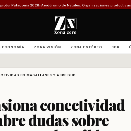
a 2026
Aeródromo de Natales: Organizaciones productivas exigen informe 
A ECONOMÍA
ZONA VISIÓN
ZONA ESTÉREO
BDR
CTIVIDAD EN MAGALLANES Y ABRE DUD...
nsiona conectividad
abre dudas sobre