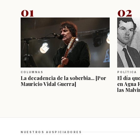
01
02
COLUMNAS
POLÍTICA
La decadencia de la soberbia... [Por
El día qu
Mauricio Vidal Guerra]
en Agua 
las Malvi
NUESTROS AUSPICIADORES