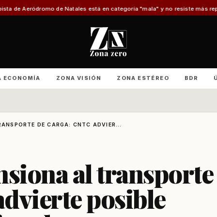
 de Natales está en categoría "mala" y no resiste más reparaciones
Advier
A ECONOMÍA
ZONA VISIÓN
ZONA ESTÉREO
BDR
RANSPORTE DE CARGA: CNTC ADVIER...
ensiona al transporte
dvierte posible