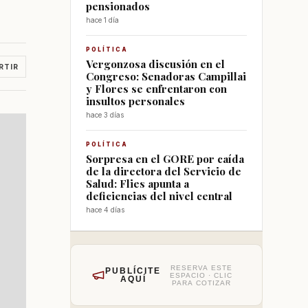
pensionados
hace 1 día
POLÍTICA
Vergonzosa discusión en el
RTIR
Congreso: Senadoras Campillai
y Flores se enfrentaron con
insultos personales
hace 3 días
POLÍTICA
Sorpresa en el GORE por caída
de la directora del Servicio de
Salud: Flies apunta a
deficiencias del nivel central
hace 4 días
RESERVA ESTE
PUBLÍCITE
ESPACIO · CLIC
AQUÍ
PARA COTIZAR