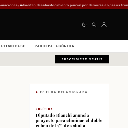
ten desabastecimiento parcial por demoras en pasos fronterizos y critican 
ÚLTIMO PASE
RADIO PATAGÓNICA
SUSCRIBIRSE GRATIS
LECTURA RELACIONADA
POLÍTICA
Diputado Bianchi anuncia
proyecto para eliminar el doble
cobro del 7% de salud a