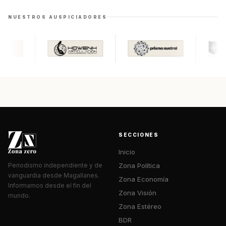
NUESTROS AUSPICIADORES
SECCIONES
Inicio
Zona Política
Periodismo independiente y de
vanguardia desde Magallanes.
Zona Economía
Informamos desde el fin del
Zona Visión
mundo.
Zona Estéreo
BDR