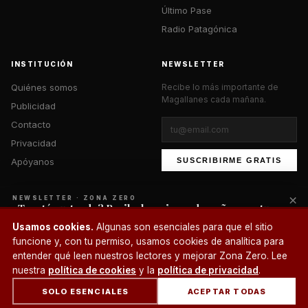
Último Pase
Radio Patagónica
INSTITUCIÓN
NEWSLETTER
Quiénes somos
Recibe lo más importante de
Magallanes cada mañana.
Publicidad
Contacto
Privacidad
Apóyanos
SUSCRIBIRME GRATIS
×
NEWSLETTER · ZONA ZERO
¿Te está gustando? Recibe lo mejor cada mañana en tu
correo.
© 2026 Zona Zero Media. Todos los derechos reservados.
Usamos cookies.
Algunas son esenciales para que el sitio
¿Un café?
funcione y, con tu permiso, usamos cookies de analítica para
SUSCRIBIRME
entender qué leen nuestros lectores y mejorar Zona Zero. Lee
nuestra
política de cookies
y la
política de privacidad
.
SOLO ESENCIALES
ACEPTAR TODAS
INICIO
SECCIONES
BUSCAR
CUENTA