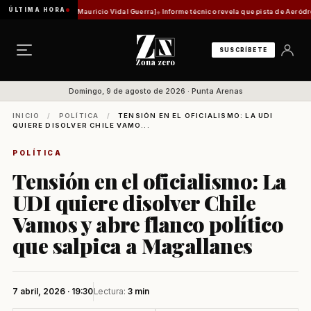
ÚLTIMA HORA
 histórica [Por Mauricio Vidal Guerra]
Informe técnico revela que pista de Aeródromo de N
SUSCRÍBETE
Domingo, 9 de agosto de 2026 · Punta Arenas
INICIO
/
POLÍTICA
/
TENSIÓN EN EL OFICIALISMO: LA UDI
QUIERE DISOLVER CHILE VAMO...
POLÍTICA
Tensión en el oficialismo: La
UDI quiere disolver Chile
Vamos y abre flanco político
que salpica a Magallanes
7 abril, 2026 · 19:30
Lectura:
3 min