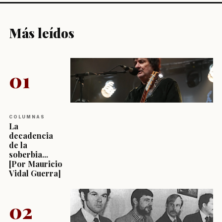
Más leídos
01
COLUMNAS
La
decadencia
de la
soberbia...
[Por Mauricio
Vidal Guerra]
02