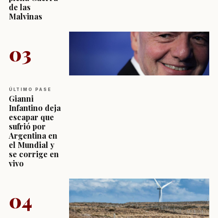
de las
Malvinas
03
ÚLTIMO PASE
Gianni
Infantino deja
escapar que
sufrió por
Argentina en
el Mundial y
se corrige en
vivo
04