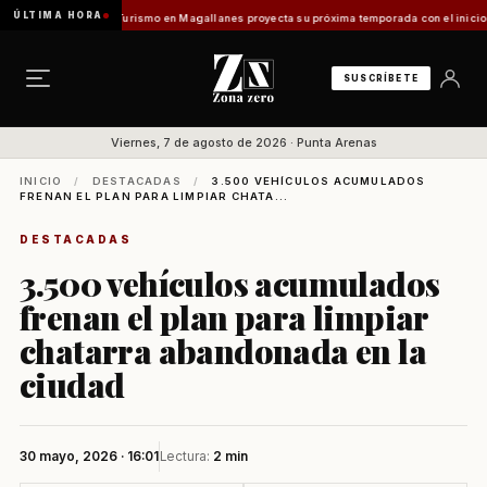
ÚLTIMA HORA
entes Vladilo]
Turismo en Magallanes proyecta su próxima temporada con el inicio de Enp
SUSCRÍBETE
Viernes, 7 de agosto de 2026 · Punta Arenas
INICIO
/
DESTACADAS
/
3.500 VEHÍCULOS ACUMULADOS
FRENAN EL PLAN PARA LIMPIAR CHATA...
DESTACADAS
3.500 vehículos acumulados
frenan el plan para limpiar
chatarra abandonada en la
ciudad
30 mayo, 2026 · 16:01
Lectura:
2 min