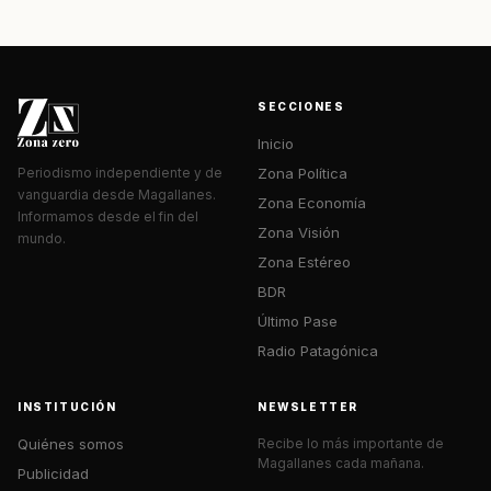
SECCIONES
Inicio
Zona Política
Periodismo independiente y de
vanguardia desde Magallanes.
Zona Economía
Informamos desde el fin del
Zona Visión
mundo.
Zona Estéreo
BDR
Último Pase
Radio Patagónica
INSTITUCIÓN
NEWSLETTER
Quiénes somos
Recibe lo más importante de
Magallanes cada mañana.
Publicidad