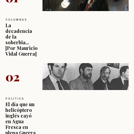
COLUMNAS
La
decadencia
de la
soberbia...
[Por Mauricio
Vidal Guerra]
02
POLÍTICA
El día que un
helicóptero
inglés cayó
en Agua
Fresca en
plena Guerra