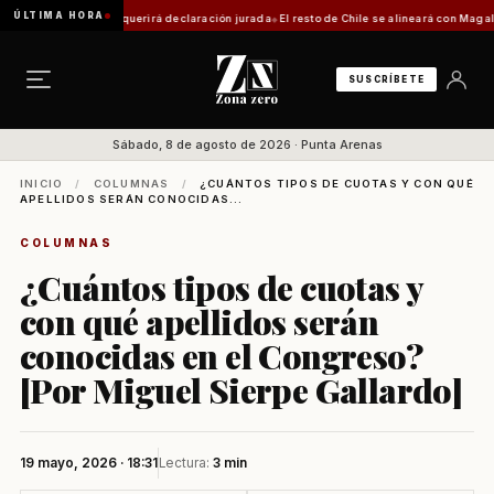
ÚLTIMA HORA
ca: trámite requerirá declaración jurada
El resto de Chile se alineará con Magallanes: 
SUSCRÍBETE
Sábado, 8 de agosto de 2026 · Punta Arenas
INICIO
/
COLUMNAS
/
¿CUÁNTOS TIPOS DE CUOTAS Y CON QUÉ
APELLIDOS SERÁN CONOCIDAS...
COLUMNAS
¿Cuántos tipos de cuotas y
con qué apellidos serán
conocidas en el Congreso?
[Por Miguel Sierpe Gallardo]
19 mayo, 2026 · 18:31
Lectura:
3 min