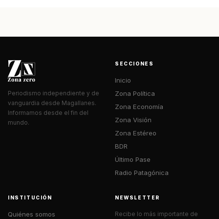
SECCIONES
Inicio
Zona Política
Periodismo independiente y de
vanguardia desde Magallanes.
Zona Economía
Informamos desde el fin del
Zona Visión
mundo.
Zona Estéreo
BDR
Último Pase
Radio Patagónica
INSTITUCIÓN
NEWSLETTER
Quiénes somos
Recibe lo más importante de