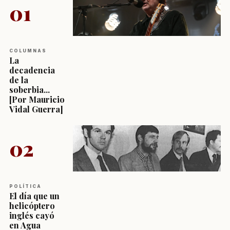
01
COLUMNAS
La
decadencia
de la
soberbia...
[Por Mauricio
Vidal Guerra]
02
POLÍTICA
El día que un
helicóptero
inglés cayó
en Agua