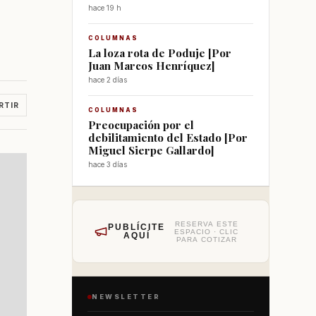
hace 19 h
COLUMNAS
La loza rota de Poduje [Por
Juan Marcos Henríquez]
hace 2 días
RTIR
COLUMNAS
Preocupación por el
debilitamiento del Estado [Por
Miguel Sierpe Gallardo]
hace 3 días
RESERVA ESTE
PUBLÍCITE
ESPACIO · CLIC
AQUÍ
PARA COTIZAR
NEWSLETTER