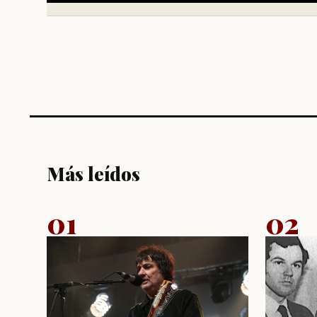
Más leídos
01
02