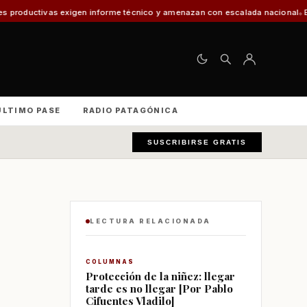
gen informe técnico y amenazan con escalada nacional
El 30% de los vehí
ÚLTIMO PASE
RADIO PATAGÓNICA
SUSCRIBIRSE GRATIS
LECTURA RELACIONADA
COLUMNAS
Protección de la niñez: llegar
tarde es no llegar [Por Pablo
Cifuentes Vladilo]