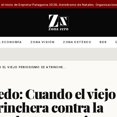
tur Patagonia 2026
Aeródromo de Natales: Organizaciones productivas exi
A ECONOMÍA
ZONA VISIÓN
ZONA ESTÉREO
BDR
 EL VIEJO PERIODISMO SE ATRINCHE...
edo: Cuando el viejo
rinchera contra la