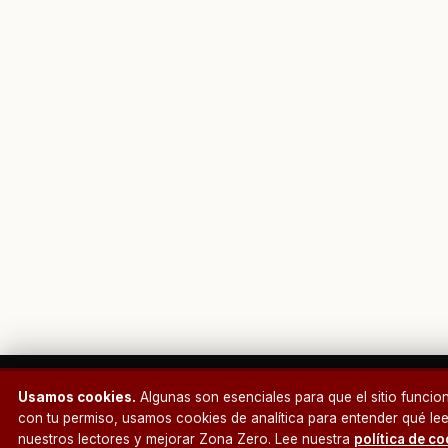
NEWSLETTER · ZONA ZERO
¿Te está gustando? Recibe lo mejor cada mañana en tu correo.
Usamos cookies.
Algunas son esenciales para que el sitio funcion
¿Un café?
con tu permiso, usamos cookies de analítica para entender qué le
SUSCR
nuestros lectores y mejorar Zona Zero. Lee nuestra
política de c