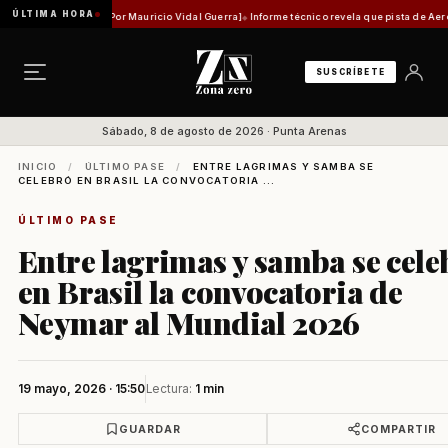
ÚLTIMA HORA
idad histórica [Por Mauricio Vidal Guerra]
Informe técnico revela que pista de Aeródromo
SUSCRÍBETE
Sábado, 8 de agosto de 2026 · Punta Arenas
INICIO
/
ÚLTIMO PASE
/
ENTRE LAGRIMAS Y SAMBA SE
CELEBRÓ EN BRASIL LA CONVOCATORIA ...
ÚLTIMO PASE
Entre lagrimas y samba se cele
en Brasil la convocatoria de
Neymar al Mundial 2026
19 mayo, 2026 · 15:50
Lectura:
1 min
GUARDAR
COMPARTIR