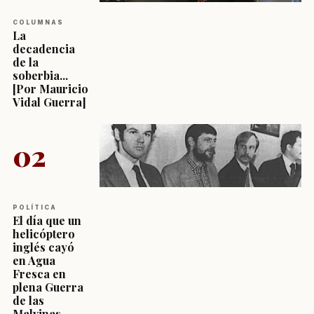
COLUMNAS
La
decadencia
de la
soberbia...
[Por Mauricio
Vidal Guerra]
02
POLÍTICA
El día que un
helicóptero
inglés cayó
en Agua
Fresca en
plena Guerra
de las
Malvinas