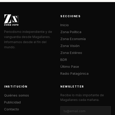
SECCIONES
Inicio
Zona Política
Periodismo independiente y de
vanguardia desde Magallanes.
Zona Economía
Informamos desde el fin del
Zona Visión
mundo.
Zona Estéreo
BDR
Último Pase
Radio Patagónica
INSTITUCIÓN
NEWSLETTER
Quiénes somos
Recibe lo más importante de
Magallanes cada mañana.
Publicidad
Contacto