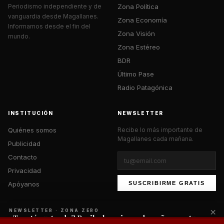
Zona Política
Periodismo independiente y de
vanguardia desde Magallanes.
Zona Economía
Informamos desde el fin del
Zona Visión
mundo.
Zona Estéreo
BDR
Último Pase
Radio Patagónica
INSTITUCIÓN
NEWSLETTER
Quiénes somos
Recibe lo más importante de
Magallanes cada mañana.
Publicidad
Contacto
Privacidad
Apóyanos
SUSCRIBIRME GRATIS
×
NEWSLETTER · ZONA ZERO
¿Te está gustando? Recibe lo mejor cada mañana en tu