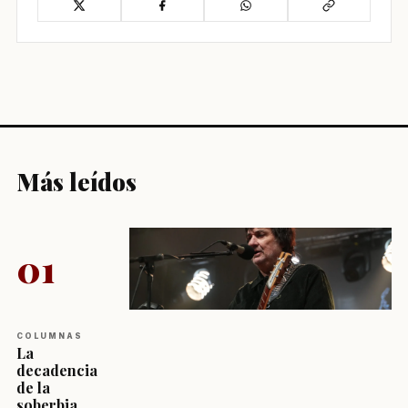
Más leídos
01
COLUMNAS
La
decadencia
de la
soberbia...