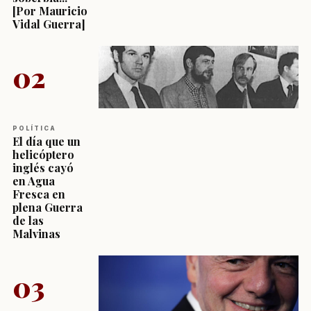
[Por Mauricio
Vidal Guerra]
02
POLÍTICA
El día que un
helicóptero
inglés cayó
en Agua
Fresca en
plena Guerra
de las
Malvinas
03