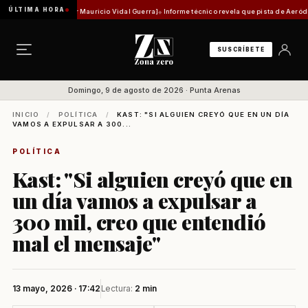
ÚLTIMA HORA
ad histórica [Por Mauricio Vidal Guerra]
Informe técnico revela que pista de Aeródromo de
SUSCRÍBETE
Domingo, 9 de agosto de 2026 · Punta Arenas
INICIO
/
POLÍTICA
/
KAST: "SI ALGUIEN CREYÓ QUE EN UN DÍA
VAMOS A EXPULSAR A 300...
POLÍTICA
Kast: "Si alguien creyó que en
un día vamos a expulsar a
300 mil, creo que entendió
mal el mensaje"
13 mayo, 2026 · 17:42
Lectura:
2 min