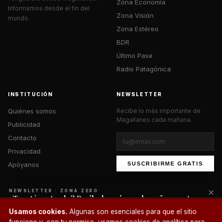
Zona Economía
Informamos desde el fin del
Zona Visión
mundo.
Zona Estéreo
BDR
Último Pase
Radio Patagónica
INSTITUCIÓN
NEWSLETTER
Quiénes somos
Recibe lo más importante de
Magallanes cada mañana.
Publicidad
Contacto
Privacidad
Apóyanos
SUSCRIBIRME GRATIS
×
NEWSLETTER · ZONA ZERO
¿Te está gustando? Recibe lo mejor cada mañana en tu
correo.
© 2026 Zona Zero Media. Todos los derechos reservados.
Usamos cookies.
Algunas son esenciales para que el sitio
¿Un café?