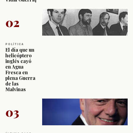
02
POLÍTICA
El día que un
helicóptero
inglés cayó
en Agua
Fresca en
plena Guerra
de las
Malvinas
03