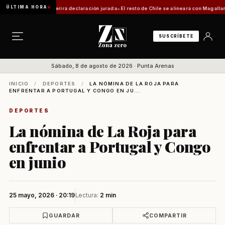
ÚLTIMA HORA
 trámite requerirá declaración jurada
El resto de Chile se alineará con Magallanes: con
SUSCRÍBETE
Sábado, 8 de agosto de 2026 · Punta Arenas
INICIO
/
DEPORTES
/
LA NÓMINA DE LA ROJA PARA
ENFRENTAR A PORTUGAL Y CONGO EN JU...
DEPORTES
La nómina de La Roja para
enfrentar a Portugal y Congo
en junio
25 mayo, 2026 · 20:19
Lectura:
2 min
GUARDAR
COMPARTIR