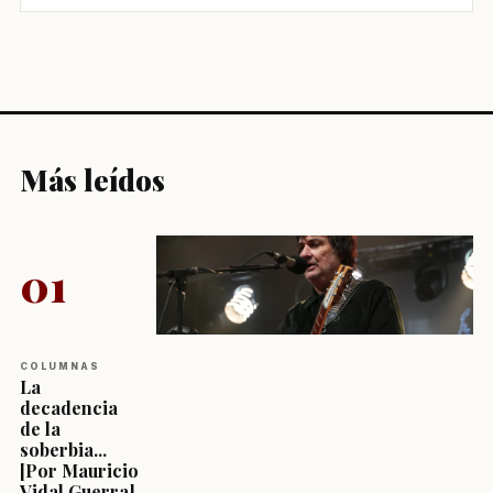
Más leídos
01
COLUMNAS
La
decadencia
de la
soberbia...
[Por Mauricio
Vidal Guerra]