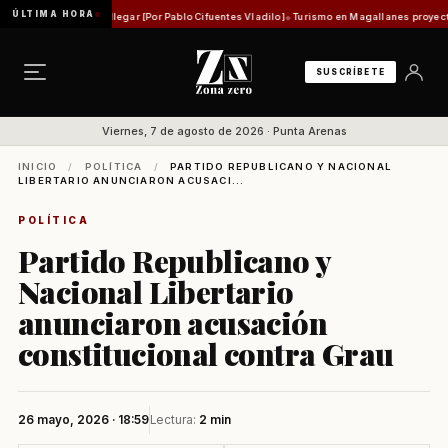
ÚLTIMA HORA
gar tarde es no llegar [Por Pablo Cifuentes Vladilo]
Turismo en Magallanes proyecta su pr
SUSCRÍBETE
Viernes, 7 de agosto de 2026 · Punta Arenas
INICIO
/
POLÍTICA
/
PARTIDO REPUBLICANO Y NACIONAL
LIBERTARIO ANUNCIARON ACUSACI...
POLÍTICA
Partido Republicano y
Nacional Libertario
anunciaron acusación
constitucional contra Grau
26 mayo, 2026 · 18:59
Lectura:
2 min