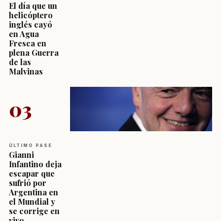
El día que un
helicóptero
inglés cayó
en Agua
Fresca en
plena Guerra
de las
Malvinas
03
ÚLTIMO PASE
Gianni
Infantino deja
escapar que
sufrió por
Argentina en
el Mundial y
se corrige en
vivo