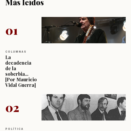
Más leídos
01
COLUMNAS
La
decadencia
de la
soberbia...
[Por Mauricio
Vidal Guerra]
02
POLÍTICA