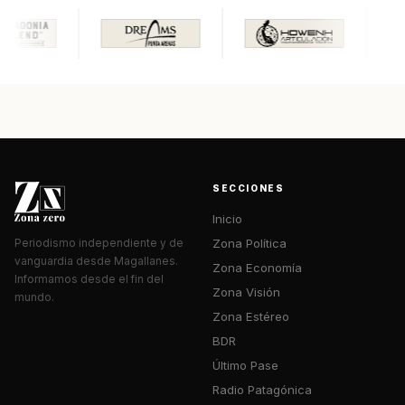
SECCIONES
Inicio
Zona Política
Periodismo independiente y de
vanguardia desde Magallanes.
Zona Economía
Informamos desde el fin del
Zona Visión
mundo.
Zona Estéreo
BDR
Último Pase
Radio Patagónica