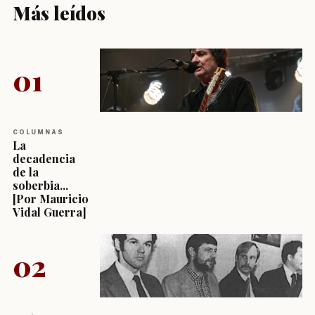
Más leídos
01
COLUMNAS
La
decadencia
de la
soberbia...
[Por Mauricio
Vidal Guerra]
02