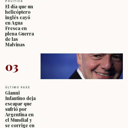
POLÍTICA
El día que un
helicóptero
inglés cayó
en Agua
Fresca en
plena Guerra
de las
Malvinas
03
ÚLTIMO PASE
Gianni
Infantino deja
escapar que
sufrió por
Argentina en
el Mundial y
se corrige en