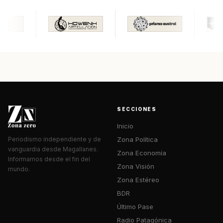
SECCIONES
Inicio
Zona Política
Periodismo independiente y de
vanguardia desde Magallanes.
Zona Economía
Informamos desde el fin del
Zona Visión
mundo.
Zona Estéreo
BDR
Último Pase
Radio Patagónica