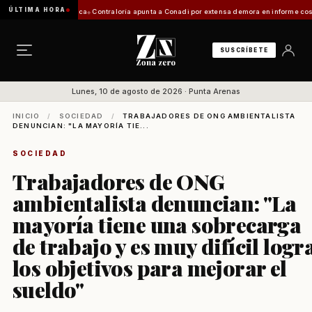
ÚLTIMA HORA
ón de Zona Franca
Contraloría apunta a Conadi por extensa demora en informe costero kawé
SUSCRÍBETE
Lunes, 10 de agosto de 2026 · Punta Arenas
INICIO
/
SOCIEDAD
/
TRABAJADORES DE ONG AMBIENTALISTA
DENUNCIAN: "LA MAYORÍA TIE...
SOCIEDAD
Trabajadores de ONG
ambientalista denuncian: "La
mayoría tiene una sobrecarga
de trabajo y es muy difícil logr
los objetivos para mejorar el
sueldo"