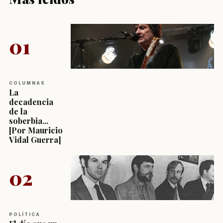
01
COLUMNAS
La
decadencia
de la
soberbia...
[Por Mauricio
Vidal Guerra]
02
POLÍTICA