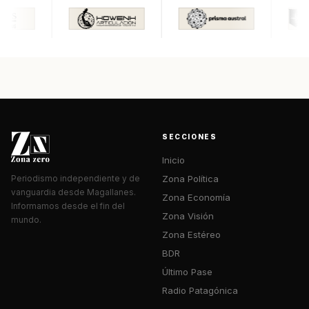
SECCIONES
Inicio
Zona Política
Periodismo independiente y de
vanguardia desde Magallanes.
Zona Economía
Informamos desde el fin del
Zona Visión
mundo.
Zona Estéreo
BDR
Último Pase
Radio Patagónica