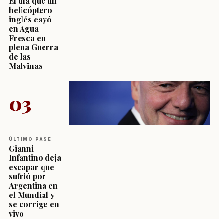
El día que un
helicóptero
inglés cayó
en Agua
Fresca en
plena Guerra
de las
Malvinas
03
ÚLTIMO PASE
Gianni
Infantino deja
escapar que
sufrió por
Argentina en
el Mundial y
se corrige en
vivo