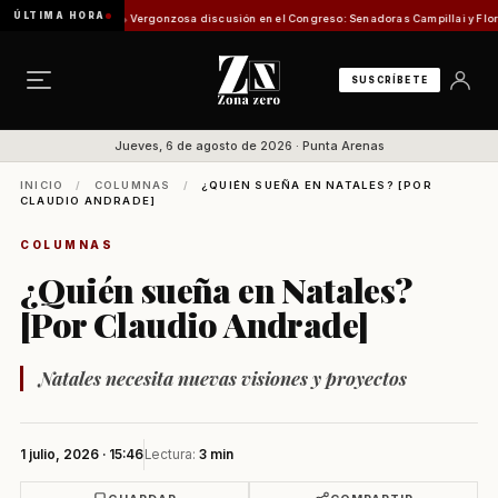
ÚLTIMA HORA
sión de Pesca
Vergonzosa discusión en el Congreso: Senadoras Campillai y Flores se enf
SUSCRÍBETE
Jueves, 6 de agosto de 2026 · Punta Arenas
INICIO
/
COLUMNAS
/
¿QUIÉN SUEÑA EN NATALES? [POR
CLAUDIO ANDRADE]
COLUMNAS
¿Quién sueña en Natales?
[Por Claudio Andrade]
Natales necesita nuevas visiones y proyectos
1 julio, 2026 · 15:46
Lectura:
3 min