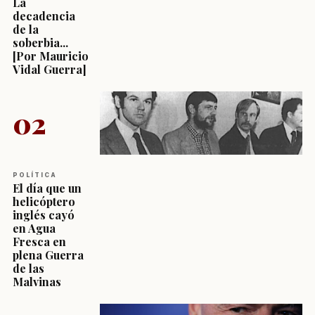
La
decadencia
de la
soberbia...
[Por Mauricio
Vidal Guerra]
02
POLÍTICA
El día que un
helicóptero
inglés cayó
en Agua
Fresca en
plena Guerra
de las
Malvinas