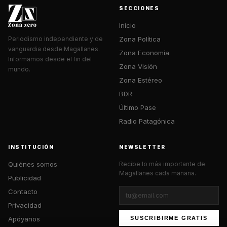
SECCIONES
Inicio
Zona Política
Periodismo independiente y de
vanguardia desde Magallanes.
Zona Economía
Informamos desde el fin del
Zona Visión
mundo.
Zona Estéreo
BDR
Último Pase
Radio Patagónica
INSTITUCIÓN
NEWSLETTER
Quiénes somos
Recibe lo más importante de
Magallanes cada mañana.
Publicidad
Contacto
Privacidad
Apóyanos
SUSCRIBIRME GRATIS