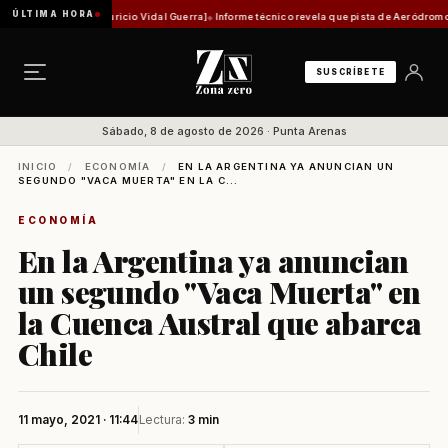
ÚLTIMA HORA
ca [Por Mauricio Vidal Guerra]
Informe técnico revela que pista de Aeródromo de Natales 
SUSCRÍBETE
Sábado, 8 de agosto de 2026 · Punta Arenas
INICIO
/
ECONOMÍA
/
EN LA ARGENTINA YA ANUNCIAN UN
SEGUNDO "VACA MUERTA" EN LA C...
ECONOMÍA
En la Argentina ya anuncian
un segundo "Vaca Muerta" en
la Cuenca Austral que abarca
Chile
11 mayo, 2021 · 11:44
Lectura:
3 min