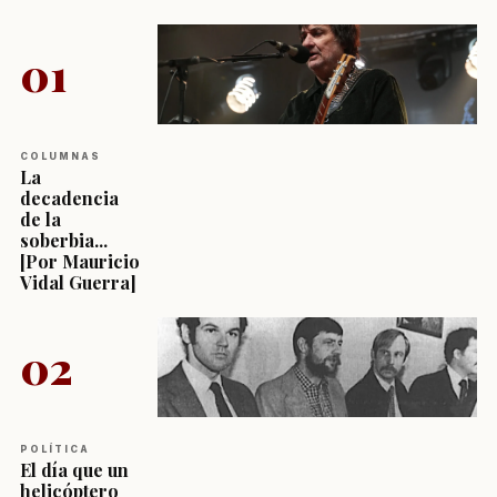
01
COLUMNAS
La
decadencia
de la
soberbia...
[Por Mauricio
Vidal Guerra]
02
POLÍTICA
El día que un
helicóptero