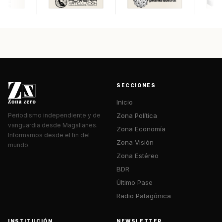
SECCIONES
Inicio
Zona Política
Periodismo independiente y de
vanguardia desde Magallanes.
Zona Economía
Informamos desde el fin del
Zona Visión
mundo.
Zona Estéreo
BDR
Último Pase
Radio Patagónica
INSTITUCIÓN
NEWSLETTER