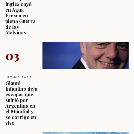
inglés cayó
en Agua
Fresca en
plena Guerra
de las
Malvinas
03
ÚLTIMO PASE
Gianni
Infantino deja
escapar que
sufrió por
Argentina en
el Mundial y
se corrige en
vivo