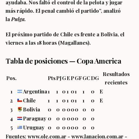
ayudaba. Nos faltó el control de la pelota y jugar
más rápido. El penal cambió el partido”, analizó
la
Pulga.
El próximo partido de Chile es frente a Bolivia, el
viernes a las 18 horas (Magallanes).
Tabla de posiciones — Copa America
Resultados
Pos.
Pts
PJ
G
E
P
GF
GC
DG
recientes
1
Argentina
1
1
0
1
0
1
1
0
E
2
Chile
1
1
0
1
0
1
1
0
E
3
Bolivia
0
0
0
0
0
0
0
0
4
Paraguay
0
0
0
0
0
0
0
0
5
Uruguay
0
0
0
0
0
0
0
0
Fuentes: www.ole.com.ar - www.lanacion.com.ar -