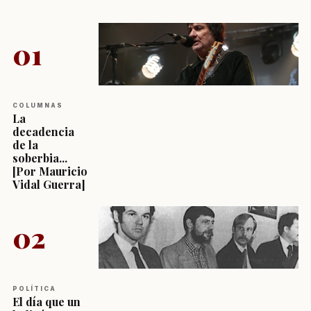
01
COLUMNAS
La
decadencia
de la
soberbia...
[Por Mauricio
Vidal Guerra]
02
POLÍTICA
El día que un