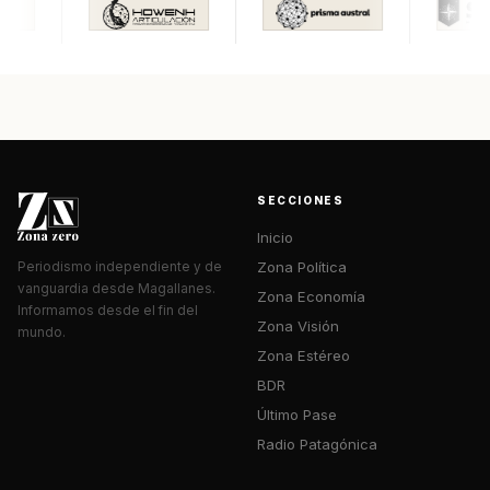
SECCIONES
Inicio
Zona Política
Periodismo independiente y de
vanguardia desde Magallanes.
Zona Economía
Informamos desde el fin del
Zona Visión
mundo.
Zona Estéreo
BDR
Último Pase
Radio Patagónica