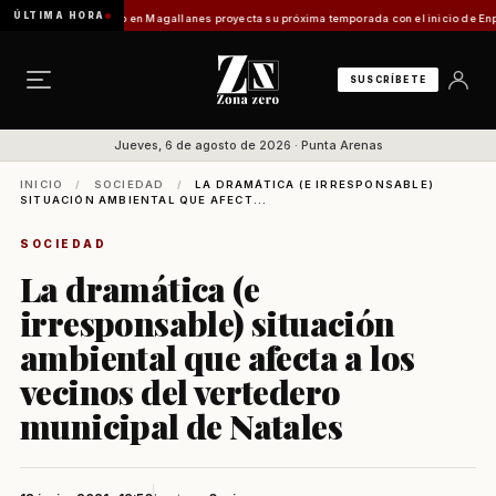
ÚLTIMA HORA
o]
Turismo en Magallanes proyecta su próxima temporada con el inicio de Enprotur Pata
SUSCRÍBETE
Jueves, 6 de agosto de 2026 · Punta Arenas
INICIO
/
SOCIEDAD
/
LA DRAMÁTICA (E IRRESPONSABLE)
SITUACIÓN AMBIENTAL QUE AFECT...
SOCIEDAD
La dramática (e
irresponsable) situación
ambiental que afecta a los
vecinos del vertedero
municipal de Natales