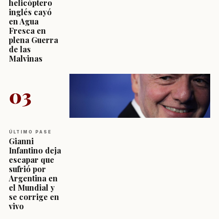
helicóptero
inglés cayó
en Agua
Fresca en
plena Guerra
de las
Malvinas
03
ÚLTIMO PASE
Gianni
Infantino deja
escapar que
sufrió por
Argentina en
el Mundial y
se corrige en
vivo