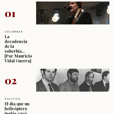
01
COLUMNAS
La
decadencia
de la
soberbia...
[Por Mauricio
Vidal Guerra]
02
POLÍTICA
El día que un
helicóptero
inglés cayó