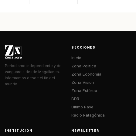
SECCIONES
Inicio
Zona Política
Periodismo independiente y de
vanguardia desde Magallanes.
Zona Economía
Informamos desde el fin del
Zona Visión
mundo.
Zona Estéreo
BDR
Último Pase
Radio Patagónica
INSTITUCIÓN
NEWSLETTER