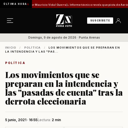
ÚLTIMA HORA
ad histórica [Por Mauricio Vidal Guerra]
Informe técnico revela que pista de Aeródromo de
SUSCRÍBETE
Domingo, 9 de agosto de 2026 · Punta Arenas
INICIO
/
POLÍTICA
/
LOS MOVIMIENTOS QUE SE PREPARAN EN
LA INTENDENCIA Y LAS "PAS...
POLÍTICA
Los movimientos que se
preparan en la intendencia y
las "pasadas de cuenta" tras la
derrota eleccionaria
5 junio, 2021 · 16:55
Lectura:
2 min