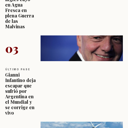
en Agua
Fresca en
plena Guerra
de las
Malvinas
03
ÚLTIMO PASE
Gianni
Infantino deja
escapar que
sufrió por
Argentina en
el Mundial y
se corrige en
vivo