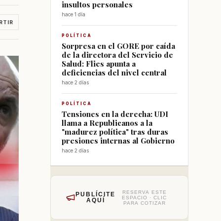
insultos personales
hace 1 día
RTIR
POLÍTICA
Sorpresa en el GORE por caída
de la directora del Servicio de
Salud: Flies apunta a
deficiencias del nivel central
hace 2 días
POLÍTICA
Tensiones en la derecha: UDI
llama a Republicanos a la
"madurez política" tras duras
presiones internas al Gobierno
hace 2 días
RESERVA ESTE
PUBLÍCITE
ESPACIO · CLIC
AQUÍ
PARA COTIZAR