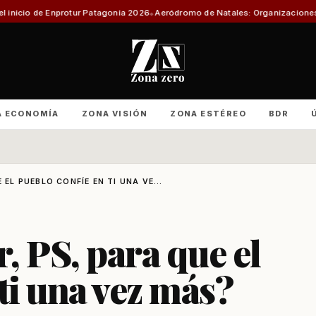
agonia 2026
Aeródromo de Natales: Organizaciones productivas exigen inf
A ECONOMÍA
ZONA VISIÓN
ZONA ESTÉREO
BDR
 EL PUEBLO CONFÍE EN TI UNA VE...
, PS, para que el
ti una vez más?