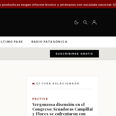
orme técnico y amenazan con escalada nacional
El 30% de los vehículos fi
ÚLTIMO PASE
RADIO PATAGÓNICA
SUSCRIBIRSE GRATIS
LECTURA RELACIONADA
POLÍTICA
Vergonzosa discusión en el
Congreso: Senadoras Campillai
y Flores se enfrentaron con