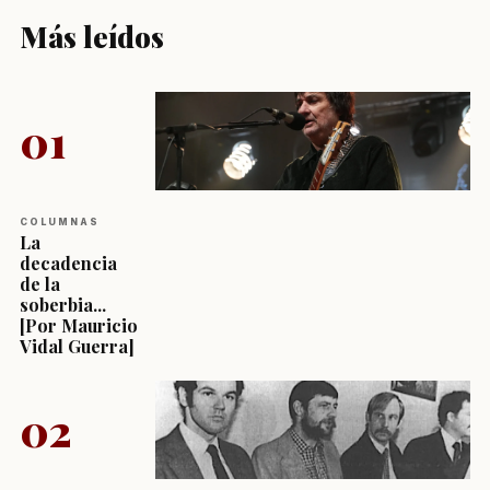
Más leídos
01
COLUMNAS
La
decadencia
de la
soberbia...
[Por Mauricio
Vidal Guerra]
02