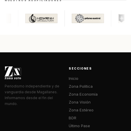
NUESTROS AUSPICIADORES
SECCIONES
Inicio
Zona Política
Periodismo independiente y de
vanguardia desde Magallanes.
Zona Economía
Informamos desde el fin del
Zona Visión
mundo.
Zona Estéreo
BDR
Último Pase