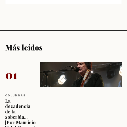
Más leídos
01
COLUMNAS
La
decadencia
de la
soberbia...
[Por Mauricio