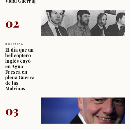
Vidal Guerra]
02
POLÍTICA
El día que un
helicóptero
inglés cayó
en Agua
Fresca en
plena Guerra
de las
Malvinas
03