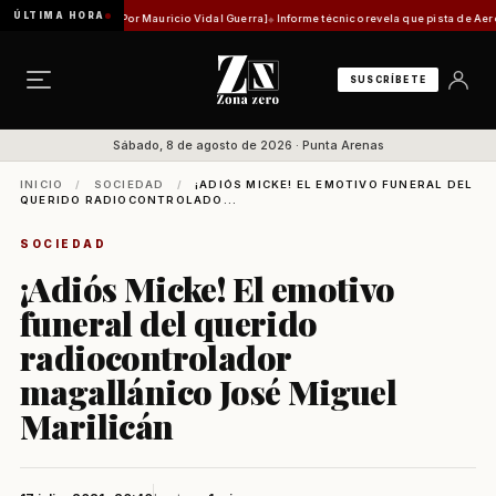
ÚLTIMA HORA
idad histórica [Por Mauricio Vidal Guerra]
Informe técnico revela que pista de Aeródromo
SUSCRÍBETE
Sábado, 8 de agosto de 2026 · Punta Arenas
INICIO
/
SOCIEDAD
/
¡ADIÓS MICKE! EL EMOTIVO FUNERAL DEL
QUERIDO RADIOCONTROLADO...
SOCIEDAD
¡Adiós Micke! El emotivo
funeral del querido
radiocontrolador
magallánico José Miguel
Marilicán