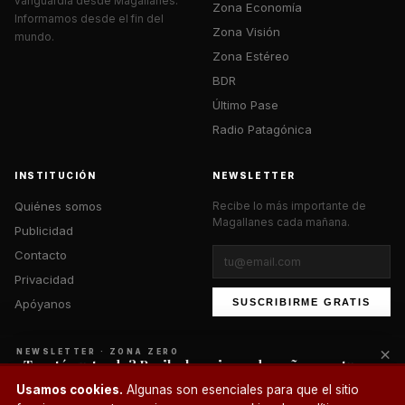
vanguardia desde Magallanes.
Zona Economía
Informamos desde el fin del
Zona Visión
mundo.
Zona Estéreo
BDR
Último Pase
Radio Patagónica
INSTITUCIÓN
NEWSLETTER
Quiénes somos
Recibe lo más importante de
Magallanes cada mañana.
Publicidad
Contacto
Privacidad
Apóyanos
SUSCRIBIRME GRATIS
×
NEWSLETTER · ZONA ZERO
¿Te está gustando? Recibe lo mejor cada mañana en tu
correo.
© 2026 Zona Zero Media. Todos los derechos reservados.
Usamos cookies.
Algunas son esenciales para que el sitio
¿Un café?