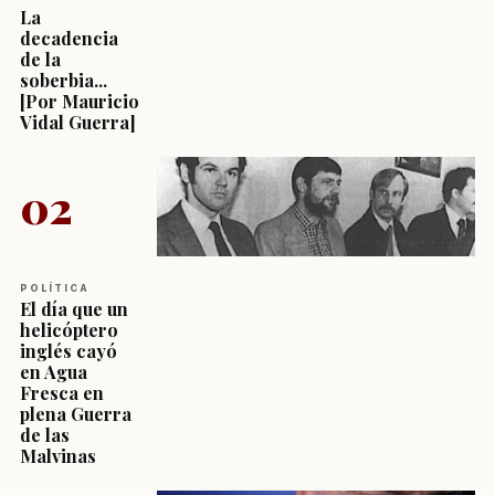
La
decadencia
de la
soberbia...
[Por Mauricio
Vidal Guerra]
02
POLÍTICA
El día que un
helicóptero
inglés cayó
en Agua
Fresca en
plena Guerra
de las
Malvinas