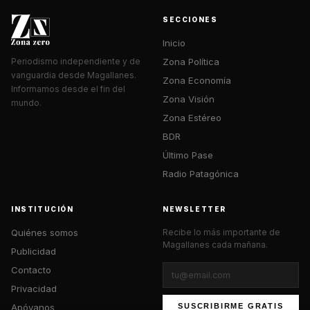
SECCIONES
Inicio
Zona Política
Periodismo independiente y de
vanguardia desde Magallanes.
Zona Economía
Informamos desde el fin del
Zona Visión
mundo.
Zona Estéreo
BDR
Último Pase
Radio Patagónica
INSTITUCIÓN
NEWSLETTER
Quiénes somos
Recibe lo más importante de
Magallanes cada mañana.
Publicidad
Contacto
Privacidad
Apóyanos
SUSCRIBIRME GRATIS