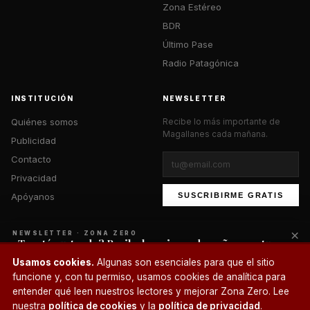
Zona Estéreo
BDR
Último Pase
Radio Patagónica
INSTITUCIÓN
NEWSLETTER
Quiénes somos
Recibe lo más importante de
Magallanes cada mañana.
Publicidad
Contacto
Privacidad
Apóyanos
SUSCRIBIRME GRATIS
×
NEWSLETTER · ZONA ZERO
¿Te está gustando? Recibe lo mejor cada mañana en tu
correo.
© 2026 Zona Zero Media. Todos los derechos reservados.
Usamos cookies.
Algunas son esenciales para que el sitio
¿Un café?
funcione y, con tu permiso, usamos cookies de analítica para
SUSCRIBIRME
entender qué leen nuestros lectores y mejorar Zona Zero. Lee
nuestra
política de cookies
y la
política de privacidad
.