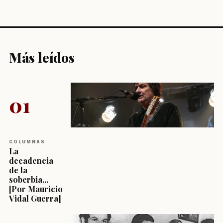
Más leídos
01
COLUMNAS
La
decadencia
de la
soberbia...
[Por Mauricio
Vidal Guerra]