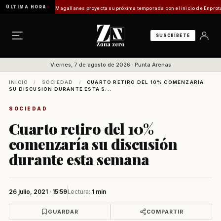
ÚLTIMA HORA
lo]
Turismo en Magallanes proyecta su próxima temporada con el inicio de Enprotur Pata
SUSCRÍBETE
Viernes, 7 de agosto de 2026 · Punta Arenas
INICIO
/
SOCIEDAD
/
CUARTO RETIRO DEL 10% COMENZARÍA
SU DISCUSIÓN DURANTE ESTA S...
SOCIEDAD
Cuarto retiro del 10%
comenzaría su discusión
durante esta semana
26 julio, 2021 · 15:59
Lectura:
1 min
GUARDAR
COMPARTIR